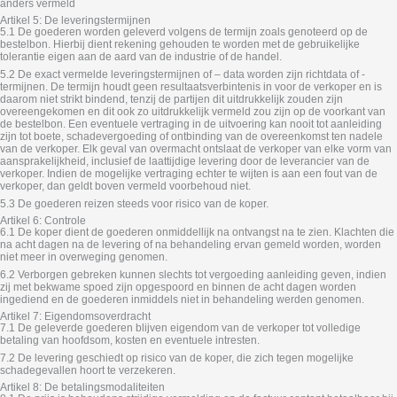
anders vermeld
Artikel 5: De leveringstermijnen
5.1 De goederen worden geleverd volgens de termijn zoals genoteerd op de
bestelbon. Hierbij dient rekening gehouden te worden met de gebruikelijke
tolerantie eigen aan de aard van de industrie of de handel.
5.2 De exact vermelde leveringstermijnen of – data worden zijn richtdata of -
termijnen. De termijn houdt geen resultaatsverbintenis in voor de verkoper en is
daarom niet strikt bindend, tenzij de partijen dit uitdrukkelijk zouden zijn
overeengekomen en dit ook zo uitdrukkelijk vermeld zou zijn op de voorkant van
de bestelbon. Een eventuele vertraging in de uitvoering kan nooit tot aanleiding
zijn tot boete, schadevergoeding of ontbinding van de overeenkomst ten nadele
van de verkoper. Elk geval van overmacht ontslaat de verkoper van elke vorm van
aansprakelijkheid, inclusief de laattijdige levering door de leverancier van de
verkoper. Indien de mogelijke vertraging echter te wijten is aan een fout van de
verkoper, dan geldt boven vermeld voorbehoud niet.
5.3 De goederen reizen steeds voor risico van de koper.
Artikel 6: Controle
6.1 De koper dient de goederen onmiddellijk na ontvangst na te zien. Klachten die
na acht dagen na de levering of na behandeling ervan gemeld worden, worden
niet meer in overweging genomen.
6.2 Verborgen gebreken kunnen slechts tot vergoeding aanleiding geven, indien
zij met bekwame spoed zijn opgespoord en binnen de acht dagen worden
ingediend en de goederen inmiddels niet in behandeling werden genomen.
Artikel 7: Eigendomsoverdracht
7.1 De geleverde goederen blijven eigendom van de verkoper tot volledige
betaling van hoofdsom, kosten en eventuele intresten.
7.2 De levering geschiedt op risico van de koper, die zich tegen mogelijke
schadegevallen hoort te verzekeren.
Artikel 8: De betalingsmodaliteiten