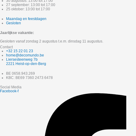
30 augustus: 13:00 tot 17:00
27 september: 13:00 tot 17:00
25 oktober: 13:00 tot 17:00
Maandag en feestdagen
Gesloten
Jaarlijkse vakantie:
Gesloten vanaf zondag 2 augustus t.e.m. dinsdag 11 augustus.
Contact
+32 15 22 01 23
home@decomundo.be
Liersesteenweg 7b
2221 Heist-op-den-Berg
BE 0658.943.269
KBC: BE69 7360 2473 6478
Social Media
Facebook-f