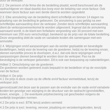
door de verkoper.
2.2. De persoon of de firma die de bestelling plaatst, wordt beschouwd als de
opdrachtgever en staat daarbij dus borg voor de betaling van onze factuur. Ook
wanneer deze factuur aan een derde dient te worden opgesteld.
2.3. Elke annulering van de bestelling dient schriftelijk en binnen 14 dagen na
plaatsing van de bestelling te gebeuren. De annulering is pas geldig na een
schriftelijke aanvaarding door de verkoper. Zonder deze schriftelijke aanvaarding
dient de verkoopovereenkomst te worden uitgevoerd. Ingeval dat de annulering
aanvaard wordt, is de klant een forfaitaire vergoeding van 30 procent met een
minimum van 200 euro verschuldigd, berekend op de prijs van de totale bestelling.
Deze vergoeding dekt de vaste en variabele kosten die samengaan met een
annulatie.
2.4. Wijzigingen en/of aanpassingen aan de eerder geplaatste en bevestigde
bestellingen, hetzij voor de levering van de goederen, hetzij na de levering ervan,
dienen eenzelfde proces te doorlopen, d.w.z. dat ook deze wijzigingen en/of
aanpassingen dienen bevestigd te worden door de verkoper. Pas na de
bevestiging is de verkoper gebonden. Dit is ook van toepassing op nabestellingen.
Artikel 3: Omschrijving van de goederen.
De goederen worden geleverd zoals bepaald in de bestelbon of op de voorzijde
van de factuur.
Artikel 4: De prijs
4.1 De prijs is deze zoals op de offerte en/of factuur vermeldstaat, tenzij de
verkoper zich
genoodzaakt ziet deze aan te passen aan de evolutie van de vaste en/of variabele
kosten ten gevolge van wijziging in de structuur van de opdracht (grondstoffen,
lonen, energie…). De eventuele prijsherziening zal geschieden volgens de
wettelijk toegelaten normen.
4.2 De prijs is excl. BTW, tenzij anders vermeld
4.3 De prijs is excl. levering, vervoer, plaatsing en verzekeringskosten, tenzij