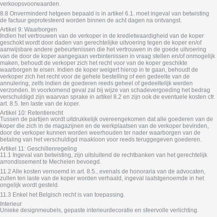
verkoopsvoorwaarden.
8.8 Onverminderd hetgeen bepaald is in artikel 6.1. moet ingeval van betwisting
de factuur geprotesteerd worden binnen de acht dagen na ontvangst.
Artikel 9: Waarborgen
Indien het vertrouwen van de verkoper in de kredietwaardigheid van de koper
geschokt wordt door daden van gerechtelijke uitvoering tegen de koper en/of
aanwijsbare andere gebeurtenissen die het vertrouwen in de goede uitvoering
van de door de koper aangegaan verbintenissen in vraag stellen en/of onmogelijk
maken, behoudt de verkoper zich het recht voor van de koper geschikte
waarborgen te eisen. Indien de koper weigert hierop in te gaan, behoudt de
verkoper zich het recht voor de gehele bestelling of een gedeelte van de
annulering, zelfs indien de goederen reeds geheel of gedeeltelijk werden
verzonden. In voorkomend geval zal bij wijze van schadevergoeding het bedrag
verschuldigd zijn waarvan sprake in artikel 8.2 en zijn ook de eventuele kosten cfr.
art. 8.5. ten laste van de koper.
Artikel 10: Retentierecht
Tussen de partijen wordt uitdrukkelijk overeengekomen dat alle goederen van de
koper die zich in de magazijnen en de werkplaatsen van de verkoper bevinden,
door de verkoper kunnen worden weerhouden ter nader waarborgen van de
betaling van het verschuldigd maakloon voor reeds teruggegeven goederen.
Artikel 11: Geschillenregeling
11.1 Ingeval van betwisting, zijn uitsluitend de rechtbanken van het gerechtelijk
arrondissement te Mechelen bevoegd.
11.2 Alle kosten vernoemd in art. 8.5., evenals de honoraria van de advocaten,
zullen ten laste van de koper worden verhaald, ingeval laatstgenoemde in het
ongelijk wordt gesteld.
11.3 Enkel het Belgisch recht is van toepassing.
Interieur
Unieke designmeubels, gepaste interieurdecoratie en sfeervolle verlichting.