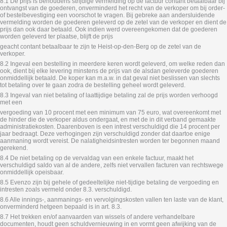
8.1 De prijs is behoudens strijdige vermelding op de factuur contant betaalbaar bij
ontvangst van de goederen, onverminderd het recht van de verkoper om bij order-
of bestelbevestiging een voorschot te vragen. Bij gebreke aan andersluidende
vermelding worden de goederen geleverd op de zetel van de verkoper en dient de
prijs dan ook daar betaald. Ook indien werd overeengekomen dat de goederen
worden geleverd ter plaatse, blijft de prijs
geacht contant betaalbaar te zijn te Heist-op-den-Berg op de zetel van de
verkoper.
8.2 Ingeval een bestelling in meerdere keren wordt geleverd, om welke reden dan
ook, dient bij elke levering minstens de prijs van de alsdan geleverde goederen
onmiddellijk betaald. De koper kan m.a.w. in dat geval niet beslissen van slechts
tot betaling over te gaan zodra de bestelling geheel wordt geleverd.
8.3 Ingeval van niet betaling of laattijdige betaling zal de prijs worden verhoogd
met een
vergoeding van 10 procent met een minimum van 75 euro, wat overeenkomt met
de hinder die de verkoper aldus ondergaat, en met de in dit verband gemaakte
administratiekosten. Daarenboven is een intrest verschuldigd die 14 procent per
jaar bedraagt. Deze verhogingen zijn verschuldigd zonder dat daartoe enige
aanmaning wordt vereist. De nalatigheidsintresten worden ter begonnen maand
gerekend.
8.4 De niet betaling op de vervaldag van een enkele factuur, maakt het
verschuldigd saldo van al de andere, zelfs niet vervallen facturen van rechtswege
onmiddellijk opeisbaar.
8.5 Evenzo zijn bij gehele of gedeeltelijke niet-tijdige betaling de vergoeding en
intresten zoals vermeld onder 8.3. verschuldigd.
8.6 Alle innings-, aanmanings- en vervolgingskosten vallen ten laste van de klant,
onverminderd hetgeen bepaald is in art. 8.3.
8.7 Het trekken en/of aanvaarden van wissels of andere verhandelbare
documenten, houdt geen schuldvernieuwing in en vormt geen afwijking van de