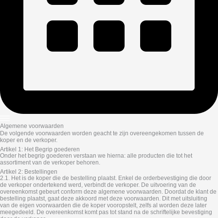
Algemene voorwaarden
De volgende voorwaarden worden geacht te zijn overeengekomen tussen de
koper en de verkoper.
Artikel 1: Het Begrip goederen
Onder het begrip goederen verstaan we hierna: alle producten die tot het
assortiment van de verkoper behoren.
Artikel 2: Bestellingen
2.1. Het is de koper die de bestelling plaatst. Enkel de orderbevestiging die door
de verkoper ondertekend werd, verbindt de verkoper. De uitvoering van de
overeenkomst gebeurt conform deze algemene voorwaarden. Doordat de klant de
bestelling plaatst, gaat deze akkoord met deze voorwaarden. Dit met uitsluiting
van de eigen voorwaarden die de koper vooropstelt, zelfs al worden deze later
meegedeeld. De overeenkomst komt pas tot stand na de schriftelijke bevestiging