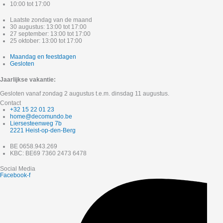
10:00 tot 17:00
Laatste zondag van de maand
30 augustus: 13:00 tot 17:00
27 september: 13:00 tot 17:00
25 oktober: 13:00 tot 17:00
Maandag en feestdagen
Gesloten
Jaarlijkse vakantie:
Gesloten vanaf zondag 2 augustus t.e.m. dinsdag 11 augustus.
Contact
+32 15 22 01 23
home@decomundo.be
Liersesteenweg 7b
2221 Heist-op-den-Berg
BE 0658.943.269
KBC: BE69 7360 2473 6478
Social Media
Facebook-f