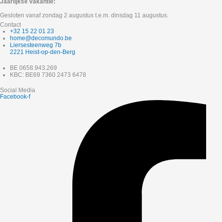
Jaarlijkse vakantie:
Gesloten vanaf zondag 2 augustus t.e.m. dinsdag 11 augustus.
Contact
+32 15 22 01 23
home@decomundo.be
Liersesteenweg 7b
2221 Heist-op-den-Berg
BE 0658.943.269
KBC: BE69 7360 2473 6478
Social Media
Facebook-f