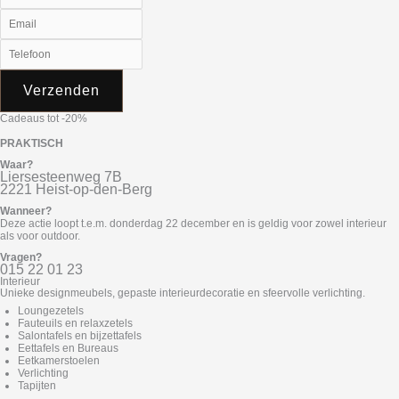
Verzenden
Cadeaus tot -20%
PRAKTISCH
Waar?
Liersesteenweg 7B
2221 Heist-op-den-Berg
Wanneer?
Deze actie loopt t.e.m. donderdag 22 december en is geldig voor zowel interieur
als voor outdoor.
Vragen?
015 22 01 23
Interieur
Unieke designmeubels, gepaste interieurdecoratie en sfeervolle verlichting.
Loungezetels
Fauteuils en relaxzetels
Salontafels en bijzettafels
Eettafels en Bureaus
Eetkamerstoelen
Verlichting
Tapijten