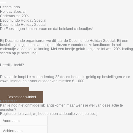
Decomundo
Holiday Special
Cadeaus tot -20%
Decomundo Holiday Special
Decomundo Holiday Special
De Feestdagen komen eraan en dat betekent cadeautjes!
Bij Decomundo organiseren we dit jaar de Decomundo Holiday Special: Bij een
bestelling mag je een cadeautje uitkiezen vanonder onze kerstboom. In het
cadeautje zit een leuke korting. Met een beetje geluk kan je zo tot wel -20% korting
scoren op je bestelling!
Heerlijk, toch!?
Deze actie loopt t.e.m. donderdag 22 december en is geldig op bestellingen voor
zowel interieur als voor outdoor
van minsten € 1.000.
Afspraak
Bezoek de winkel
Registreer
Kan je nog niet onmiddellijk langskomen maar wens je wel van deze actie te
genieten?
Registreer je alvast, wij houden een cadeautje voor jou opzij!