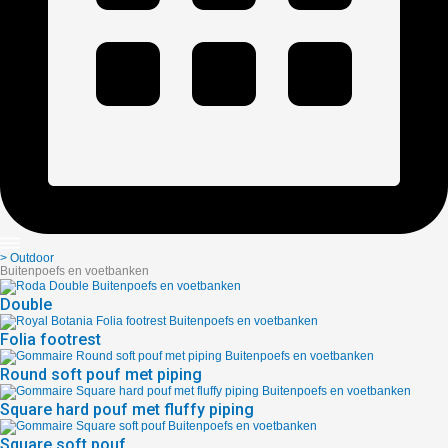
> Outdoor
Buitenpoefs en voetbanken
Double
Folia footrest
Round soft pouf met piping
Square hard pouf met fluffy piping
Square soft pouf