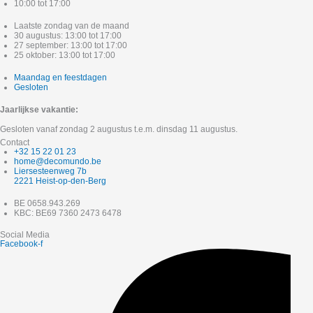
10:00 tot 17:00
Laatste zondag van de maand
30 augustus: 13:00 tot 17:00
27 september: 13:00 tot 17:00
25 oktober: 13:00 tot 17:00
Maandag en feestdagen
Gesloten
Jaarlijkse vakantie:
Gesloten vanaf zondag 2 augustus t.e.m. dinsdag 11 augustus.
Contact
+32 15 22 01 23
home@decomundo.be
Liersesteenweg 7b
2221 Heist-op-den-Berg
BE 0658.943.269
KBC: BE69 7360 2473 6478
Social Media
Facebook-f