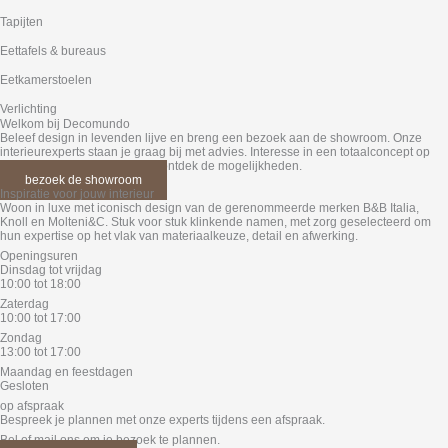
Tapijten
Eettafels & bureaus
Eetkamer­stoelen
Verlichting
Welkom bij Decomundo
Beleef design in levenden lijve en breng een bezoek aan de showroom. Onze
interieurexperts staan je graag bij met advies. Interesse in een totaalconcept op
maat? Maak een afspraak en ontdek de mogelijkheden.
bezoek de showroom
Inspiratie voor jouw interieur
Woon in luxe met iconisch design van de gerenommeerde merken B&B Italia,
Knoll en Molteni&C. Stuk voor stuk klinkende namen, met zorg geselecteerd om
hun expertise op het vlak van materiaalkeuze, detail en afwerking.
Openingsuren
Dinsdag tot vrijdag
10:00 tot 18:00
Zaterdag
10:00 tot 17:00
Zondag
13:00 tot 17:00
Maandag en feestdagen
Gesloten
op afspraak
Bespreek je plannen met onze experts tijdens een afspraak.
Bel of mail ons om je bezoek te plannen.