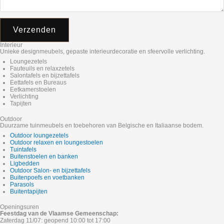
Verzenden
Interieur
Unieke designmeubels, gepaste interieurdecoratie en sfeervolle verlichting.
Loungezetels
Fauteuils en relaxzetels
Salontafels en bijzettafels
Eettafels en Bureaus
Eetkamerstoelen
Verlichting
Tapijten
Outdoor
Duurzame tuinmeubels en toebehoren van Belgische en Italiaanse bodem.
Outdoor loungezetels
Outdoor relaxen en loungestoelen
Tuintafels
Buitenstoelen en banken
Ligbedden
Outdoor Salon- en bijzettafels
Buitenpoefs en voetbanken
Parasols
Buitentapijten
Openingsuren
Feestdag van de Vlaamse Gemeenschap:
Zaterdag 11/07: geopend 10:00 tot 17:00