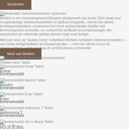
Molteni is een toonaangevend Italiaans designmerk dat sinds 1934 staat voor
hoogwaardige interieurmeubelen en tijdloze elegantie. Vanuit een sterke
familiegeschiedenis combineert het merk ambachtelijke traditie met
technologische innovatie, en creëert het verfijnde woonoplossingen die
wereldwijd als referentie gelden binnen high-end design.
Met een visie op “quality living” ontwikkelt Molteni complete interieurconcepten —
van losse designstukken tot totaalprojecten — met een sterke focus op
duurzaamheid, vakmanschap en architecturale coherentie.
Meer van Molteni
Ontdek meer Tafels
Kintai
Emmemobili
Menhir
Emmemobili
Evan
Emmemobili
Antinomia T
Emmemobili
Ufo in Brass