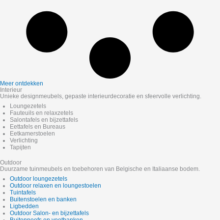
Meer ontdekken
Interieur
Unieke designmeubels, gepaste interieurdecoratie en sfeervolle verlichting.
Loungezetels
Fauteuils en relaxzetels
Salontafels en bijzettafels
Eettafels en Bureaus
Eetkamerstoelen
Verlichting
Tapijten
Outdoor
Duurzame tuinmeubels en toebehoren van Belgische en Italiaanse bodem.
Outdoor loungezetels
Outdoor relaxen en loungestoelen
Tuintafels
Buitenstoelen en banken
Ligbedden
Outdoor Salon- en bijzettafels