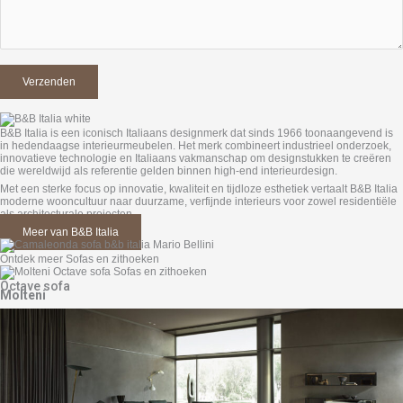
B&B Italia is een iconisch Italiaans designmerk dat sinds 1966 toonaangevend is
in hedendaagse interieurmeubelen. Het merk combineert industrieel onderzoek,
innovatieve technologie en Italiaans vakmanschap om designstukken te creëren
die wereldwijd als referentie gelden binnen high-end interieurdesign.
Met een sterke focus op innovatie, kwaliteit en tijdloze esthetiek vertaalt B&B Italia
moderne wooncultuur naar duurzame, verfijnde interieurs voor zowel residentiële
als architecturale projecten.
Meer van B&B Italia
Ontdek meer Sofas en zithoeken
Octave sofa
Molteni