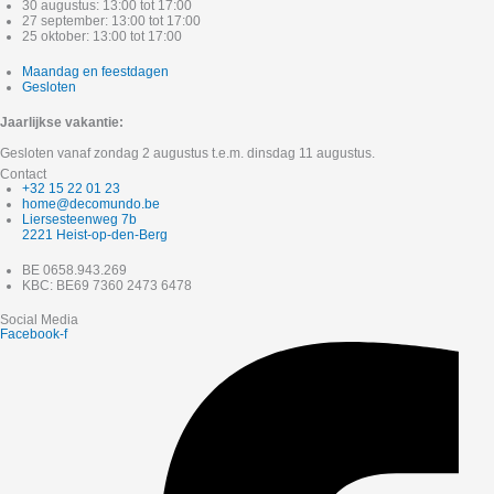
30 augustus: 13:00 tot 17:00
27 september: 13:00 tot 17:00
25 oktober: 13:00 tot 17:00
Maandag en feestdagen
Gesloten
Jaarlijkse vakantie:
Gesloten vanaf zondag 2 augustus t.e.m. dinsdag 11 augustus.
Contact
+32 15 22 01 23
home@decomundo.be
Liersesteenweg 7b
2221 Heist-op-den-Berg
BE 0658.943.269
KBC: BE69 7360 2473 6478
Social Media
Facebook-f