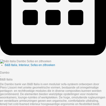
B&B Italia
,
Interieur
,
Sofas en zithoeken
Dambo
-
B&B Italia
De Dambo bank van B&B Italia is een modulair sofa-systeem ontworpen door
Piero Lissoni met unieke geometrische vormen, bestaande uit onregelmatige
pentagon- en rechthoekige modules die in diverse composities kunnen worden
gecombineerd. De elementen bieden veelzijdige opstellingen voor moderne
woonkamers, lounge-ruimtes of werkplekken. De hoge, omsluitende rugleuningen
en verstelbare armleuningen geven een organische, comfortabele uitstraling,
terwijl het cold-foamed interieur hoogwaardige ergonomie en flexibiliteit biedt.