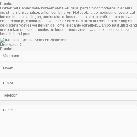
Dambo
Ontdek het Dambo sofa-systeem van B&B Italia, perfect voor moderne interieurs
die stijl en functionaliteit willen combineren. Het veelzijdige modulair ontwerp laat
toe om hoekopstellingen, peninsulas of losse zitplaatsen te creëren op basis van
onregelmatige, comfortabele volumes. Keuze uit stoffen of lederen bekleding en
de discrete voetjes versterken de lichte, elegante esthetiek. Dambo past uitstekend
in woonkamers, open ruimtes en lounge-omgevingen waar flexibiliteit en design
hand in hand gaan.
Meer weten?
Dambo