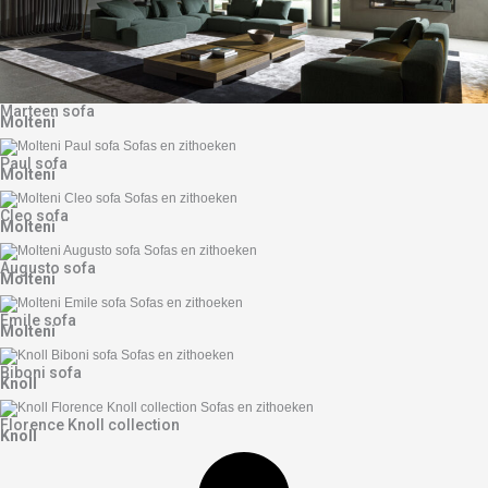
Marteen sofa
Molteni
Paul sofa
Molteni
Cleo sofa
Molteni
Augusto sofa
Molteni
Emile sofa
Molteni
Biboni sofa
Knoll
Florence Knoll collection
Knoll