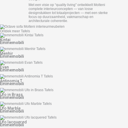
Met een visie op “quality living” ontwikkelt Molteni
complete interieurconcepten — van losse
designstukken tot totaalprojecten — met een sterke
focus op duurzaamheid, vakmanschap en
architecturale coherentie.
Ontdek meer Tafels
Kintai
Emmemobili
Menhir
Emmemobili
Evan
Emmemobili
Antinomia T
Emmemobili
Ufo in Brass
Emmemobili
Ufo Marble
Emmemobili
Ufo lacquered
Emmemobili