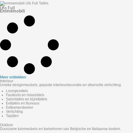
Ufo Full
Emmemobili
Meer ontdekken
Interieur
Unieke designmeubels, gepaste interieurdecoratie en sfeervolle verlichting.
Loungezetels
Fauteuils en relaxzetels
Salontafels en bijzettafels
Eettafels en Bureaus
Eetkamerstoelen
Verlichting
Tapijten
Outdoor
Duurzame tuinmeubels en toebehoren van Belgische en Italiaanse bodem.