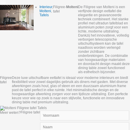
Interieur
,
Filigree
-
Molteni
De Filigree van Molteni is een
Molteni
,
verfijnde design eettafel die
tafel
Tafels
elegantie en geavanceerde
techniek combineert. Het slanke
profiel met ultradun tafelblad en
aluminium poten zorgt voor een
lichte, moderne uitstraling.
Dankzij het innovatieve, volledig
verborgen telescopische
uitschuifsysteem kan de tafel
naadloos worden verlengd
zonder zichtbare
onderbrekingen. De combinatie
van hoogwaardige materialen
en doordacht design maakt deze
dining table zowel functioneel
als esthetisch bijzonder.
Filigree
Deze luxe uitschuifbare eettafel is ideaal voor moderne interieurs en biedt
flexibiliteit voor zowel dagelijks gebruik als diners met gasten. Met diverse
tafel
afwerkingen zoals hout, glas of steen en een duurzaam aluminium frame
past de tafel perfect in elke ruimte. Het minimalistische design en de
hoogwaardige afwerking zorgen voor een tijdloze uitstraling. Een perfecte
keuze voor wie op zoek is naar een stijlvolle, functionele en innovatieve
dining table met premium uitstraling.
Filigree tafel
Meer weten?