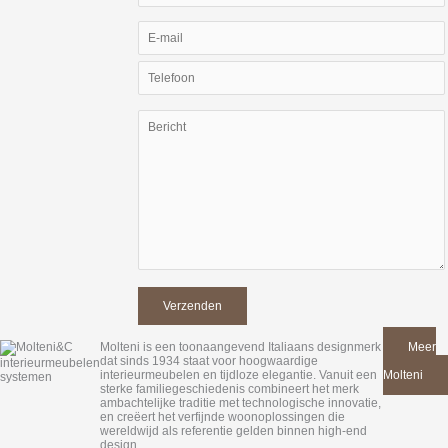
Molteni is een toonaangevend Italiaans designmerk
Meer
dat sinds 1934 staat voor hoogwaardige
van
interieurmeubelen en tijdloze elegantie. Vanuit een
Molteni
sterke familiegeschiedenis combineert het merk
ambachtelijke traditie met technologische innovatie,
en creëert het verfijnde woonoplossingen die
wereldwijd als referentie gelden binnen high-end
design.