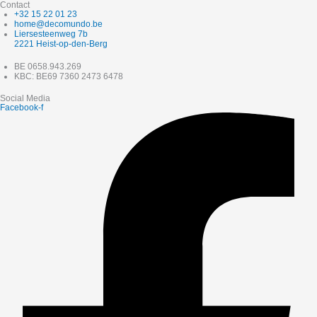
Contact
+32 15 22 01 23
home@decomundo.be
Liersesteenweg 7b
2221 Heist-op-den-Berg
BE 0658.943.269
KBC: BE69 7360 2473 6478
Social Media
Facebook-f