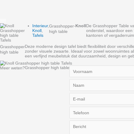
Interieur
,
-
Knoll
De Grasshopper Table van
Grasshopper
Knoll
,
onderstel, waardoor een 
high table
Tafels
kantoren of vergaderruimt
Deze moderne design tafel biedt flexibiliteit door versch
Grasshopper
zonder visuele zwaarte. Ideaal voor zowel woonruimtes al
high table
een verfijnd meubelstuk dat duurzaamheid, design en ge
Grasshopper high table
Meer weten?