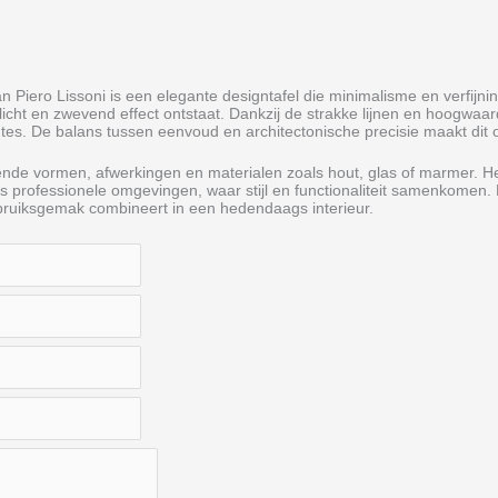
 Piero Lissoni is een elegante designtafel die minimalisme en verfijni
licht en zwevend effect ontstaat. Dankzij de strakke lijnen en hoogwaa
es. De balans tussen eenvoud en architectonische precisie maakt dit ontw
illende vormen, afwerkingen en materialen zoals hout, glas of marmer. H
s professionele omgevingen, waar stijl en functionaliteit samenkomen.
bruiksgemak combineert in een hedendaags interieur.