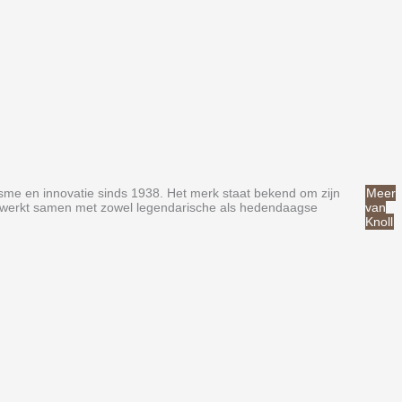
isme en innovatie sinds 1938. Het merk staat bekend om zijn
Meer
en werkt samen met zowel legendarische als hedendaagse
van
Knoll