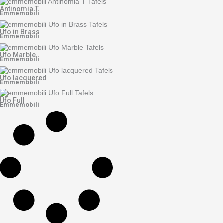
Antinomia T
Emmemobili
Ufo in Brass
Emmemobili
Ufo Marble
Emmemobili
Ufo lacquered
Emmemobili
Ufo Full
Emmemobili