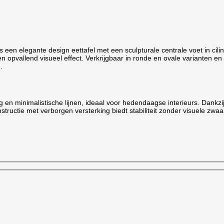
een elegante design eettafel met een sculpturale centrale voet in cil
n een opvallend visueel effect. Verkrijgbaar in ronde en ovale varianten
.
ng en minimalistische lijnen, ideaal voor hedendaagse interieurs. Dankzi
tructie met verborgen versterking biedt stabiliteit zonder visuele zwa