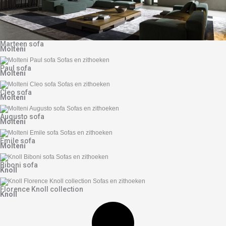
Marteen sofa
Molteni
Paul sofa
Molteni
Cleo sofa
Molteni
Augusto sofa
Molteni
Emile sofa
Molteni
Biboni sofa
Knoll
Florence Knoll collection
Knoll