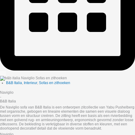
B&B Italia
,
Interieur
,
Sofas en zithoeken
Naviglio
-
B&B Italia
De Naviglio sofa van B&B Italia is een ontworpen zitcollectie van Yabu Pushelberg
met organische, gebogen en lineaire elementen die samen een visuele dialoog
tussen vorm en structuur creëren. De zitting heeft een basis als een rivierbedding
met een golvend rug- en armleuningontwerp, ergonomisch gevormd zonder losse
zitkussens. De bekleding is verkrijgbaar in diverse stoffen en kleuren, met een
doorlopend decoratief detail dat de vloeiende vorm benadrukt.
Naviglio