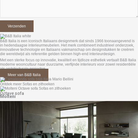
B&B Italia is een iconisch Italiaans designmerk dat sinds 1966 toonaangevend is
in hedendaagse interieurmeubelen. Het merk combineert industrieel onderzoek,
innovatieve technologie en Italiaans vakmanschap om designstukken te creëren
die wereldwijd als referentie gelden binnen high-end interieurdesign.
Met een sterke focus op innovatie, kwaliteit en tijdloze esthetiek vertaalt B&B Italia
moderne wooncultuur naar duurzame, verfijnde interieurs voor zowel residentiële
als architecturale projecten.
Meer van B&B Italia
Ontdek meer Sofas en zithoeken
Octave sofa
Molteni