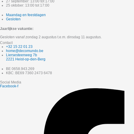
27 september: 13:00 tot 17:00
25 oktober: 13:00 tot 17:00
Maandag en feestdagen
Gesloten
Jaarlijkse vakantie:
Gesloten vanaf zondag 2 augustus t.e.m. dinsdag 11 augustus.
Contact
+32 15 22 01 23
home@decomundo.be
Liersesteenweg 7b
2221 Heist-op-den-Berg
BE 0658.943.269
KBC: BE69 7360 2473 6478
Social Media
Facebook-f