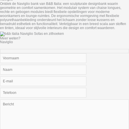
Ontdek de Naviglio bank van B&B Italia: een sculpturale designbank waarin
geometrie en comfort samenkomen. Het modulair system van cha­ise longues,
rechte en gebogen modules biedt flexibele opstellingen voor moderne
woonkamers en lounge-ruimtes. De ergonomische vormgeving met flexibele
polyurethaanbekleding ondersteunt het lichaam zonder losse kussens en
benadrukt esthetiek en functionaliteit. Verkrijgbaar in een breed scala aan stoffen
en tinten, ideaal voor stijlvolle interieurs die design en comfort waarderen.
Meer weten?
Naviglio