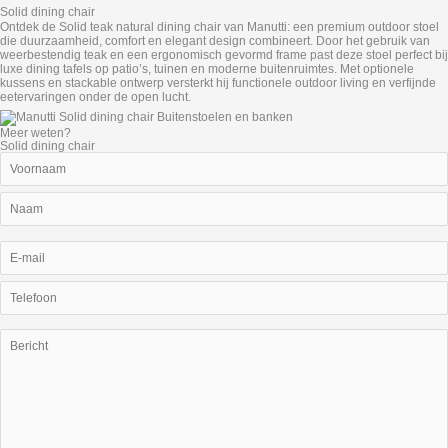
Solid dining chair
Ontdek de Solid teak natural dining chair van Manutti: een premium outdoor stoel
die duurzaamheid, comfort en elegant design combineert. Door het gebruik van
weerbestendig teak en een ergonomisch gevormd frame past deze stoel perfect bij
luxe dining tafels op patio’s, tuinen en moderne buitenruimtes. Met optionele
kussens en stackable ontwerp versterkt hij functionele outdoor living en verfijnde
eetervaringen onder de open lucht.
Meer weten?
Solid dining chair