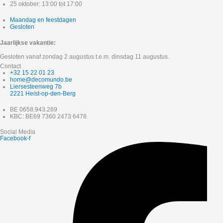
25 oktober: 13:00 tot 17:00
Maandag en feestdagen
Gesloten
Jaarlijkse vakantie:
Gesloten vanaf zondag 2 augustus t.e.m. dinsdag 11 augustus.
Contact
+32 15 22 01 23
home@decomundo.be
Liersesteenweg 7b
2221 Heist-op-den-Berg
BE 0658.943.269
KBC: BE69 7360 2473 6478
Social Media
Facebook-f