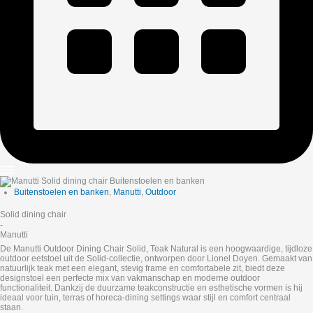
Buitenstoelen en banken
,
Manutti
,
Outdoor
Solid dining chair
-
Manutti
De Manutti Outdoor Dining Chair Solid, Teak Natural is een hoogwaardige, tijdloze
outdoor eetstoel uit de Solid-collectie, ontworpen door Lionel Doyen. Gemaakt van
natuurlijk teak met een elegant, stevig frame en comfortabele zit, biedt deze
designstoel een perfecte mix van vakmanschap en moderne outdoor
functionaliteit. Dankzij de duurzame teakconstructie en esthetische vormen is hij
ideaal voor tuin, terras of horeca-dining settings waar stijl en comfort centraal
staan.