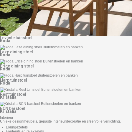
Levante tuinstoel
Roda
Laze dining stoel
Roda
Erice dining stoel
Roda
Harp tuinstoel
Roda
Rest tuinstoel
Kristalia
BCN barstoel
Kristalia
Interieur
Unieke designmeubels, gepaste interieurdecoratie en sfeervolle verlichting.
Loungezetels
Fauteuils en relaxzetels