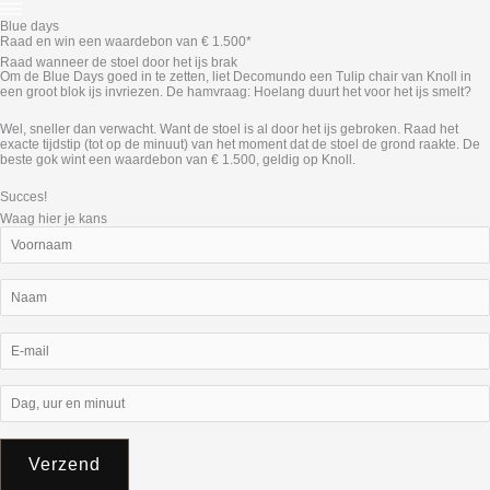
Blue days
Raad en win een waardebon van € 1.500*
Raad wanneer de stoel door het ijs brak
Om de Blue Days goed in te zetten, liet Decomundo een Tulip chair van Knoll in
een groot blok ijs invriezen. De hamvraag: Hoelang duurt het voor het ijs smelt?
Wel, sneller dan verwacht. Want de stoel is al door het ijs gebroken. Raad het
exacte tijdstip (tot op de minuut) van het moment dat de stoel de grond raakte. De
beste gok wint een waardebon van € 1.500, geldig op Knoll.
Succes!
Waag hier je kans