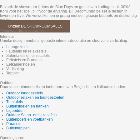
Bezoek de showroom tijdens de Blue Days en geniet van kortingen tot -30%*
Kom voor het spel, blijf voor de ervaring. Bij Decomundo beleef je design in
levenden lijve. We verwelkomen je graag met een glaasje bubbels en deskundig
advies.
Ontdek DE SHOWROOMSALES
*Voorwaarden in de winkel
Interieur
Unieke designmeubels, gepaste interieurdecoratie en sfeervolle verlichting.
Loungezetels
Fauteuils en relaxzetels
Salontafels en bijzettafels
Eettafels en Bureaus
Eetkamerstoelen
Verlichting
Tapijten
Outdoor
Duurzame tuinmeubels en toebehoren van Belgische en Italiaanse bodem.
Outdoor loungezetels
Outdoor relaxen en loungestoelen
Tuintafels
Buitenstoelen en banken
Ligbedden
Outdoor Salon- en bijzettafels
Buitenpoefs en voetbanken
Parasols
Buitentapijten
Openingsuren