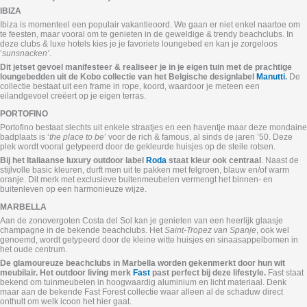
IBIZA
Ibiza is momenteel een populair vakantieoord. We gaan er niet enkel naartoe om
te feesten, maar vooral om te genieten in de geweldige & trendy beachclubs. In
deze clubs & luxe hotels kies je je favoriete loungebed en kan je zorgeloos
‘
sunsnacken’
.
Dit jetset gevoel manifesteer & realiseer je in je eigen tuin met de prachtige
loungebedden uit de Kobo collectie van het Belgische designlabel
Manutti
.
De
collectie bestaat uit een frame in rope, koord, waardoor je meteen een
eilandgevoel creëert op je eigen terras.
PORTOFINO
Portofino bestaat slechts uit enkele straatjes en een haventje maar deze mondaine
badplaats is ‘
the place to be
’ voor de rich & famous, al sinds de jaren ’50. Deze
plek wordt vooral getypeerd door de gekleurde huisjes op de steile rotsen.
Bij het Italiaanse luxury outdoor label
Roda
staat kleur ook centraal
. Naast de
stijlvolle basic kleuren, durft men uit te pakken met felgroen, blauw en/of warm
oranje. Dit merk met exclusieve buitenmeubelen vermengt het binnen- en
buitenleven op een harmonieuze wijze.
MARBELLA
Aan de zonovergoten Costa del Sol kan je genieten van een heerlijk glaasje
champagne in de bekende beachclubs. Het
Saint-Tropez van Spanje
, ook wel
genoemd, wordt getypeerd door de kleine witte huisjes en sinaasappelbomen in
het oude centrum.
De glamoureuze beachclubs in Marbella worden gekenmerkt door hun wit
meubilair. Het outdoor living merk
Fast
past perfect bij deze lifestyle.
Fast staat
bekend om tuinmeubelen in hoogwaardig aluminium en licht materiaal. Denk
maar aan de bekende Fast Forest collectie waar alleen al de schaduw direct
onthult om welk icoon het hier gaat.