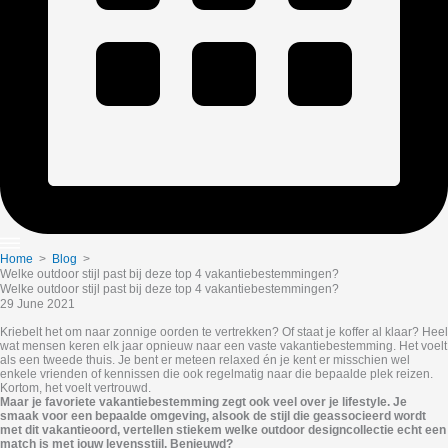
Home
>
Blog
>
Welke outdoor stijl past bij deze top 4 vakantiebestemmingen?
Welke outdoor stijl past bij deze top 4 vakantiebestemmingen?
29 June 2021
Kriebelt het om naar zonnige oorden te vertrekken? Of staat je koffer al klaar? Heel
wat mensen keren elk jaar opnieuw naar een vaste vakantiebestemming. Het voelt
als een tweede thuis. Je bent er meteen relaxed én je kent er misschien wel
enkele vrienden of kennissen die ook regelmatig naar die bepaalde plek reizen.
Kortom, het voelt vertrouwd.
Maar je favoriete vakantiebestemming zegt ook veel over je lifestyle. Je
smaak voor een bepaalde omgeving, alsook de stijl die geassocieerd wordt
met dit vakantieoord, vertellen stiekem welke outdoor designcollectie echt een
match is met jouw levensstijl. Benieuwd?