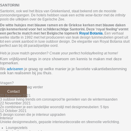
SANTORINI
Santorini, ook wel het Ibiza van Griekenland, staat bekend om de mooiste
zonsondergangen. De hotels hebben vaak een echte
wow-factor
met de
infinity
pools
die uitkijken over de Egeïsche Zee.
De witte huisjes met blauwe ramen en de Griekse kerken met blauwe daken
zijn kenmerkend voor het schilderachtige Santorini. Deze ‘
royal feeling
’ vormt
een perfecte match met het Belgische topmerk
Royal Botania
.
Een verhaal
welke startte in 1992 met het produceren van teak design tuinmeubelen groeit uit
tot een uniek aanbod in luxe outdoor design. De elegantie van Royal Botania sluit
perfect aan bij dit paradijselijke oord.
Heb je jouw match gevonden?
Create your perfect holidayfeeling at home!
Kom vrijblijvend langs in onze showroom om kennis te maken met deze
topmerken.
We
adviseren
je graag op welke manier je je favoriete vakantiebestemming
ook kan realiseren bij jou thuis.
Vragen?
Kevin helpt je graag verder
Contact
21 December 2021
3 outdoor living trends om coronaproof te genieten van de wintermaanden
22 November 2021
Zo combineer je een landelijke woonstijl met designmeubelen: 5 tips
12 October 2021
5 design iconen die je interieur upgraden
Interieur
Unieke designmeubels, gepaste interieurdecoratie en sfeervolle verlichting.
Loungezetels