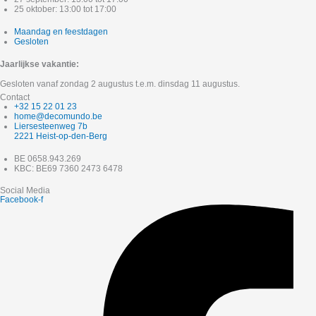
25 oktober: 13:00 tot 17:00
Maandag en feestdagen
Gesloten
Jaarlijkse vakantie:
Gesloten vanaf zondag 2 augustus t.e.m. dinsdag 11 augustus.
Contact
+32 15 22 01 23
home@decomundo.be
Liersesteenweg 7b
2221 Heist-op-den-Berg
BE 0658.943.269
KBC: BE69 7360 2473 6478
Social Media
Facebook-f