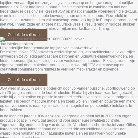
tapijten, vervaardigd met zorgvuldig vakmanschap en hoogwaardige natuurlijke
materialen. Door traditionele hand-tufting technieken te combineren met een
hedendaagse designvisie, creëert JOV op maat gemaakte vloerkleden die textuur,
warmte en esthetische diepte toevoegen aan unieke interieurs. Geworteld in
kwaliteit, duurzaamheid en vakmanschap, wordt elk tapijt in Europa geproduceerd
met wol, linnen, zijde en andere natuurlijke vezels, resulterend in tijdloze stukken
die residentiële en projectruimtes verrijken met tastbare verfijning.
Ontdek de collectie
Jov Interieurtapijten
Uitzonderlijke handgemaakte tapijten van maatwerkkwaliteit
De collecties van JOV omvatten veelzijdige stijlen, van architecturale, textuurrijke
ontwerpen tot volledig aanpasbare patronen en Signature‑samenwerkingen, en
bieden persoonlijke oplossingen voor veeleisende interieurs. Elk tapijt vertelt zijn
eigen verhaal door materiaal, vorm en kleur, waarbij JOV vakmanschap en
creativiteit combineert om ruimtes te verrijken met karakter en blijvende
schoonheid.
Ontdek de collectie
JOV:
JOV werd in 2001 in België opgericht door Jo Vandenbussche, voortbouwend op
zijn 25-jarige carrière in de textielindustrie. Nadat hij zijn baan was kwijtgeraakt,
zette hij zijn expertise en passie in voor het creëren van exclusieve handgemaakte
tapijten. Hij begon met pure materialen zoals wol en linnen en bouwde een merk
op dat vernoemd is naar zijn initialen om integriteit en persoonlijke betekenis te
benadrukken.
In de loop der jaren is JOV aanzienlijk gegroeid en heeft het in 2009 een eigen
productielocatie in Portugal geopend voor superieure kwaliteitscontrole.
Tegenwoordig, onder leiding van de familie Vandenbussche, inclusief zoon Gilles,
floreert het merk internationaal en biedt het drie verschillende collecties aan,
waarbij luxe vakmanschap, natuurlijke materialen en maatwerk voor unieke
interieurs centraal staan.