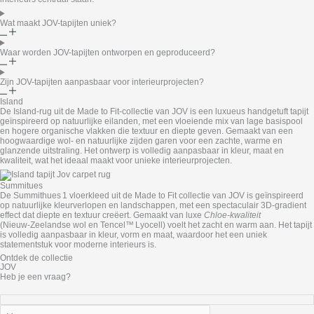
Wat maakt JOV-tapijten uniek?
Waar worden JOV-tapijten ontworpen en geproduceerd?
Zijn JOV-tapijten aanpasbaar voor interieurprojecten?
Island
De Island‑rug uit de Made to Fit‑collectie van JOV is een luxueus handgetuft tapijt
geïnspireerd op natuurlijke eilanden, met een vloeiende mix van lage basispool
en hogere organische vlakken die textuur en diepte geven. Gemaakt van een
hoogwaardige wol‑ en natuurlijke zijden garen voor een zachte, warme en
glanzende uitstraling. Het ontwerp is volledig aanpasbaar in kleur, maat en
kwaliteit, wat het ideaal maakt voor unieke interieurprojecten.
Summitues
De Summithues 1 vloerkleed uit de Made to Fit collectie van JOV is geïnspireerd
op natuurlijke kleurverlopen en landschappen, met een spectaculair 3D‑gradient
effect dat diepte en textuur creëert. Gemaakt van luxe
Chloe‑kwaliteit
(Nieuw‑Zeelandse wol en Tencel™ Lyocell) voelt het zacht en warm aan. Het tapijt
is volledig aanpasbaar in kleur, vorm en maat, waardoor het een uniek
statementstuk voor moderne interieurs is.
Ontdek de collectie
JOV
Heb je een vraag?