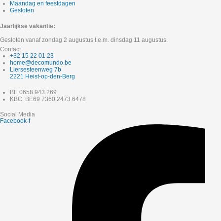
Maandag en feestdagen
Gesloten
Jaarlijkse vakantie:
Gesloten vanaf zondag 2 augustus t.e.m. dinsdag 11 augustus.
Contact
+32 15 22 01 23
home@decomundo.be
Liersesteenweg 7b
2221 Heist-op-den-Berg
BE 0658.943.269
KBC: BE69 7360 2473 6478
Social Media
Facebook-f