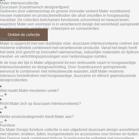
Mater Interieurcollectie
Duurzaam Scandinavisch design­erfgoed
Gedreven door vakmanschap en groene innovatie verkent Mater voortdurend
nieuwe materialen en productiemethoden die afval omzetten in hoogwaardig
meubilair. De collecties belichamen functionele schoonheid en bewust leven,
waardoor Mater een voorloper is in verantwoord design dat wereldwijd aanspreekt
bij milieubewuste architecten, ontwerpers en consumenten.
Ontdek de collectie
Over Mater
Mater is opgericht met een duidelijke visie: duurzaam interieurontwerp creëren dat
moderne esthetiek combineert met verantwoorde productie. Vanaf het begin heeft
het merk zich gericht op innovatief vakmanschap, natuurlijke materialen en tijdloze
meubel- en verlichtingsoplossingen voor hedendaagse ruimtes.
In de loop der tijd is Mater uitgegroeid tot een vertrouwde naam in hoogwaardige
interieurmeubelen en designverlichting. Door Scandinavisch geïnspireerde
eenvoud te combineren met milieubewuste waarden, blijft Mater moderne
interieurs herdefiniëren met hoogwaardige, duurzame en ethisch geproduceerde
designcollecties.
Wat maakt Mater-meubelen uniek?
Richt Mater zich op duurzaam interieurontwerp?
Welke productcategorieën biedt Mater aan?
Furniture
De Mater Design furniture collectie is een uitgebreid duurzaam design-assortiment
met stoelen, krukken, tafels, loungemeubels en accessoires voor binnen en buiten.
Het Deense merk combineert tijdloze Scandinavische esthetiek met innovatieve,