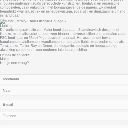
circulaire materialen zoals gerecyclede kunststoffen, houtafval en organische
composieten, vaak ontworpen met toonaangevende designers. Elk meubel
benadrukt kwaliteit, ethiek en milieubewustzijn, zodat stijl en duurzaamheid hand
in hand gaan.
Lighting
De verlichtingscollectie van Mater toont duurzaam Scandinavisch design met
tijdloze, minimalistische lampen voor binnen in diverse stijlen en materialen zoals
FSC‑hout, glas en
Matek™
gerecycled materiaal. Het assortiment bevat
hanglampen, tafellampen, wandlampen en portable lights, waaronder series als
Terra, Liuku, Terho, Ray en Dome, die elegantie, ecologie en hoogwaardige
afwerking combineren voor moderne interieurverlichting.
Ontdek de collectie
Mater
Heb je een vraag?