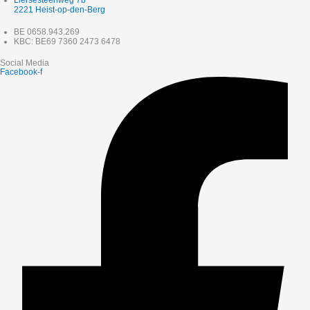
2221 Heist-op-den-Berg
BE 0658.943.269
KBC: BE69 7360 2473 6478
Social Media
Facebook-f