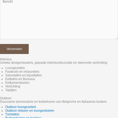
Interieur
Unieke designmeubels, gepaste interieurdecoratie en sfeervolle verlichting.
Loungezetels
Fauteuils en relaxzetels
Salontafels en bijzettafels
Eettafels en Bureaus
Eetkamerstoelen
Verlichting
Tapijten
Outdoor
Duurzame tuinmeubels en toebehoren van Belgische en Italiaanse bodem.
Outdoor loungezetels
Outdoor relaxen en loungestoelen
Tuintafels
Buitenstoelen en banken