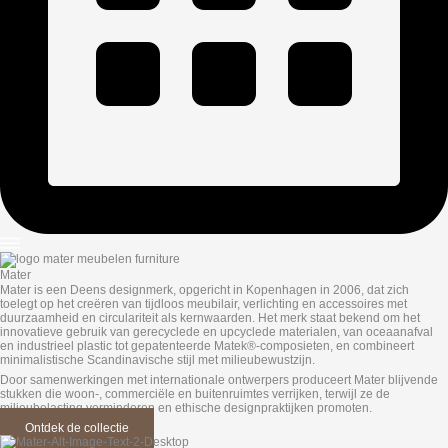
Mater
Mater
is een Deens designmerk, opgericht in
Kopenhagen
in 2006, dat zich
toelegt op het creëren van tijdloos meubilair, verlichting en accessoires met
duurzaamheid en circulariteit als kernwaarden. Het merk staat bekend om het
innovatieve gebruik van gerecyclede en upcyclede materialen, van oceaanafval
en industrieel plastic tot gepatenteerde Matek®-composieten, en combineert
minimalistische Scandinavische stijl met milieubewustzijn.
Door samenwerkingen met internationale ontwerpers produceert Mater blijvende
stukken die woon-, commerciële en buitenruimtes verrijken, terwijl ze de
milieubelasting verminderen en ethische designpraktijken promoten.
Ontdek de collectie