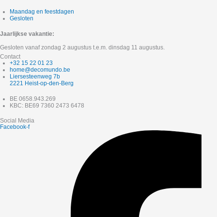
Maandag en feestdagen
Gesloten
Jaarlijkse vakantie:
Gesloten vanaf zondag 2 augustus t.e.m. dinsdag 11 augustus.
Contact
+32 15 22 01 23
home@decomundo.be
Liersesteenweg 7b
2221 Heist-op-den-Berg
BE 0658.943.269
KBC: BE69 7360 2473 6478
Social Media
Facebook-f