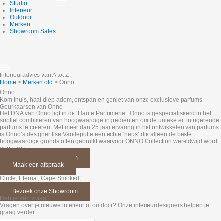
Skip
Studio
to
Interieur
content
Outdoor
Merken
Showroom Sales
Interieuradvies van A tot Z
Home
>
Merken old
>
Onno
Onno
Kom thuis, haal diep adem, ontspan en geniet van onze exclusieve parfums
Geurkaarsen van Onno
Het DNA van Onno ligt in de ‘Haute Parfumerie’. Onno is gespecialiseerd in het
subtiel combineren van hoogwaardige ingrediënten om de unieke en intrigerende
parfums te creëren. Met meer dan 25 jaar ervaring in het ontwikkelen van parfums
is Onno’s designer Ilse Vandeputte een echte ‘neus’ die alleen de beste
hoogwaardige grondstoffen gebruikt waarvoor ONNO Collection wereldwijd wordt
geprezen.
Bezoek onze Showroom
Maak een afspraak
Circle, Eternal, Cape Smoked,
Onno geurkaarsen
Bezoek onze Showroom
Heb je een vraag?
Vragen over je nieuwe interieur of outdoor? Onze interieurdesigners helpen je
graag verder.