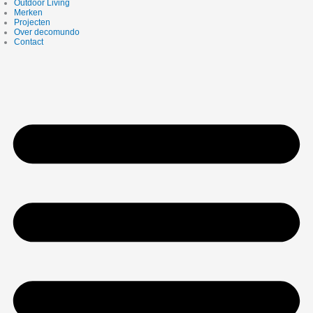
Outdoor Living
Merken
Projecten
Over decomundo
Contact