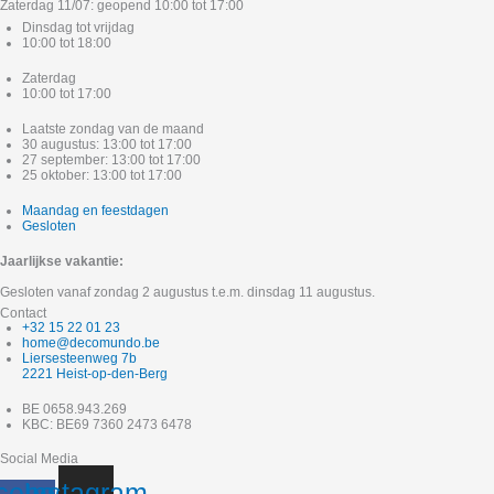
Zaterdag 11/07: geopend 10:00 tot 17:00
Dinsdag tot vrijdag
10:00 tot 18:00
Zaterdag
10:00 tot 17:00
Laatste zondag van de maand
30 augustus: 13:00 tot 17:00
27 september: 13:00 tot 17:00
25 oktober: 13:00 tot 17:00
Maandag en feestdagen
Gesloten
Jaarlijkse vakantie:
Gesloten vanaf zondag 2 augustus t.e.m. dinsdag 11 augustus.
Contact
+32 15 22 01 23
home@decomundo.be
Liersesteenweg 7b
2221 Heist-op-den-Berg
BE 0658.943.269
KBC: BE69 7360 2473 6478
Social Media
cebook-
Instagram