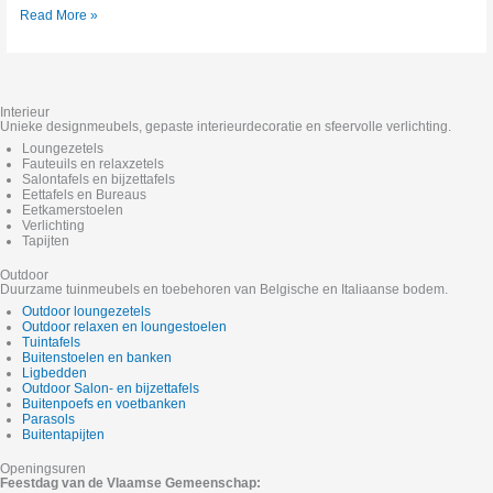
Read More »
Interieur
Unieke designmeubels, gepaste interieurdecoratie en sfeervolle verlichting.
Loungezetels
Fauteuils en relaxzetels
Salontafels en bijzettafels
Eettafels en Bureaus
Eetkamerstoelen
Verlichting
Tapijten
Outdoor
Duurzame tuinmeubels en toebehoren van Belgische en Italiaanse bodem.
Outdoor loungezetels
Outdoor relaxen en loungestoelen
Tuintafels
Buitenstoelen en banken
Ligbedden
Outdoor Salon- en bijzettafels
Buitenpoefs en voetbanken
Parasols
Buitentapijten
Openingsuren
Feestdag van de Vlaamse Gemeenschap: