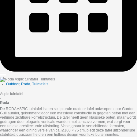
Outdoor
,
Roda
,
Tuintafels
Aspic tuintafel
-
Roda
De RODA ASPIC tuintafel is een sculpturale outdoor tafel ontworpen door Gordon
Guillaumier, gekenmerkt door een massieve constructie in gegoten beton met een
verfijnde zichtbare korrelstructuur. De tafel heeft geen klassieke poten, maar wordt
gedragen door elegante verticale wanden met concave vormen, wat zorgt voor
een unieke architecturale uitstraling. Verkrijgbaar in verschillende formaten,
waaronder een dining versie van ca. Ø160 × 75 cm, biedt deze tafel uitzonderlijke
stabiliteit, duurzaamheid en een tijdloos design voor luxe buitenruimtes.