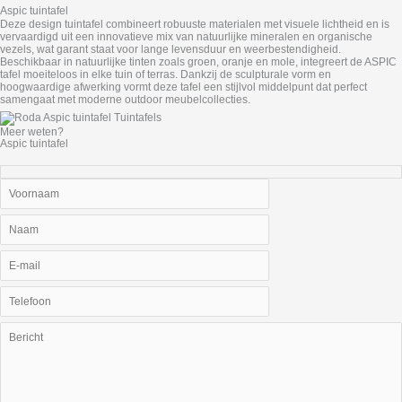
Aspic tuintafel
Deze design tuintafel combineert robuuste materialen met visuele lichtheid en is
vervaardigd uit een innovatieve mix van natuurlijke mineralen en organische
vezels, wat garant staat voor lange levensduur en weerbestendigheid.
Beschikbaar in natuurlijke tinten zoals groen, oranje en mole, integreert de ASPIC
tafel moeiteloos in elke tuin of terras. Dankzij de sculpturale vorm en
hoogwaardige afwerking vormt deze tafel een stijlvol middelpunt dat perfect
samengaat met moderne outdoor meubelcollecties.
Meer weten?
Aspic tuintafel