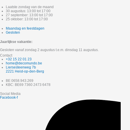
Laatste zondag van de maand
30 augustus: 13:00 tot 17:00
27 september: 13:00 tot 17:00
25 oktober: 13:00 tot 17:00
Maandag en feestdagen
Gesloten
Jaarlijkse vakantie:
Gesloten vanaf zondag 2 augustus t.e.m. dinsdag 11 augustus.
Contact
+32 15 22 01 23
home@decomundo.be
Liersesteenweg 7b
2221 Heist-op-den-Berg
BE 0658.943.269
KBC: BE69 7360 2473 6478
Social Media
Facebook-f