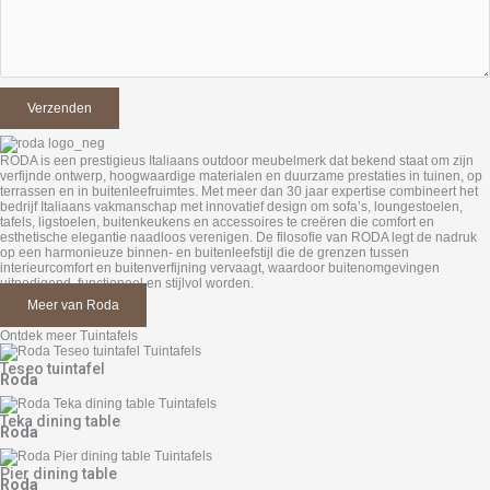
RODA is een prestigieus Italiaans outdoor meubelmerk dat bekend staat om zijn
verfijnde ontwerp, hoogwaardige materialen en duurzame prestaties in tuinen, op
terrassen en in buitenleefruimtes. Met meer dan 30 jaar expertise combineert het
bedrijf Italiaans vakmanschap met innovatief design om sofa’s, loungestoelen,
tafels, ligstoelen, buitenkeukens en accessoires te creëren die comfort en
esthetische elegantie naadloos verenigen. De filosofie van RODA legt de nadruk
op een harmonieuze binnen- en buitenleefstijl die de grenzen tussen
interieurcomfort en buitenverfijning vervaagt, waardoor buitenomgevingen
uitnodigend, functioneel en stijlvol worden.
Meer van Roda
Ontdek meer Tuintafels
Teseo tuintafel
Roda
Teka dining table
Roda
Pier dining table
Roda