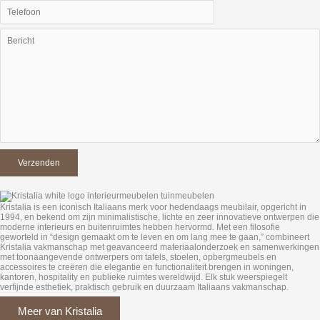
Kristalia is een iconisch Italiaans merk voor hedendaags meubilair, opgericht in
1994, en bekend om zijn minimalistische, lichte en zeer innovatieve ontwerpen die
moderne interieurs en buitenruimtes hebben hervormd. Met een filosofie
geworteld in “design gemaakt om te leven en om lang mee te gaan,” combineert
Kristalia vakmanschap met geavanceerd materiaalonderzoek en samenwerkingen
met toonaangevende ontwerpers om tafels, stoelen, opbergmeubels en
accessoires te creëren die elegantie en functionaliteit brengen in woningen,
kantoren, hospitality en publieke ruimtes wereldwijd. Elk stuk weerspiegelt
verfijnde esthetiek, praktisch gebruik en duurzaam Italiaans vakmanschap.
Meer van Kristalia