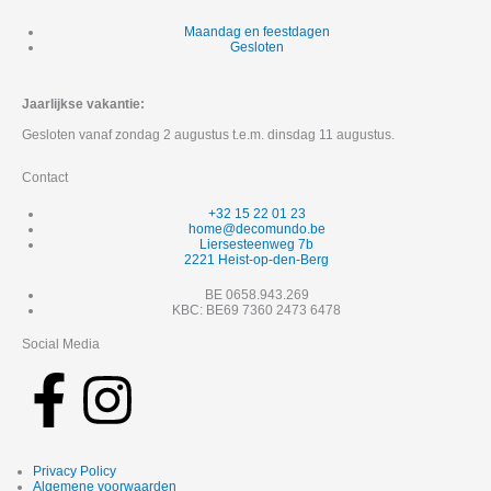
Maandag en feestdagen
Gesloten
Jaarlijkse vakantie:
Gesloten vanaf zondag 2 augustus t.e.m. dinsdag 11 augustus.
Contact
+32 15 22 01 23
home@decomundo.be
Liersesteenweg 7b
2221 Heist-op-den-Berg
BE 0658.943.269
KBC: BE69 7360 2473 6478
Social Media
F
I
a
n
Privacy Policy
Algemene voorwaarden