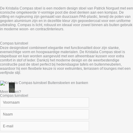
De Kristalia Compas stoel is een modern design stoel van Patrick Norguet met een
iconische omgekeerde V‑vormige poot die doet denken aan een kompas. De
zitting en rugleuning zijn gemaakt van duurzaam PA6‑plastic, terwijl de poten van
gegoten aluminium zijn en in dezelfde kleur zijn gepoedercoat voor een uniforme
uitstraling. Compas is licht, robuust en ideaal voor zowel binnen als buiten gebruik
in moderne woon‑ en contractinterieurs.
Compas tuinstoel
Deze designstoel combineert elegantie met functionaliteit door zijn slanke,
evenwichtige vorm en hoogwaardige materialen. De Kristalia Compas stoel is
stapelbaar en kan worden aangevuld met een afneembaar kussen voor extra
comfort in stof of leder. Dankzij het moderne design en de weerbestendige
constructie past de stoel perfect bij hedendaagse tafels en buitenmeubelen,
waardoor hij een flexibele keuze is voor eetruimtes, terrassen of lounges met een
verfijnde stijl.
Meer weten?
Compas tuinstoel