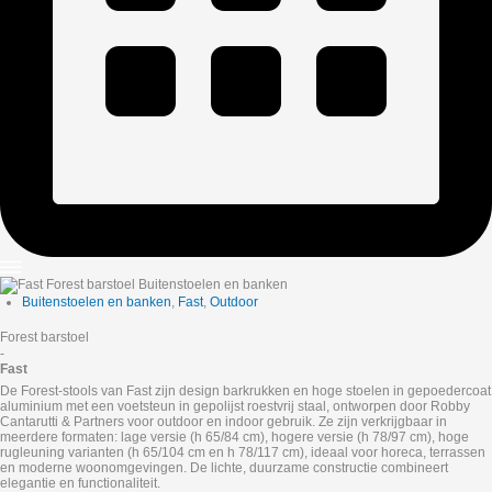
Buitenstoelen en banken
,
Fast
,
Outdoor
Forest barstoel
-
Fast
De Forest‑stools van Fast zijn design barkrukken en hoge stoelen in gepoedercoat
aluminium met een voetsteun in gepolijst roestvrij staal, ontworpen door Robby
Cantarutti & Partners voor outdoor en indoor gebruik. Ze zijn verkrijgbaar in
meerdere formaten: lage versie (h 65/84 cm), hogere versie (h 78/97 cm), hoge
rugleuning varianten (h 65/104 cm en h 78/117 cm), ideaal voor horeca, terrassen
en moderne woonomgevingen. De lichte, duurzame constructie combineert
elegantie en functionaliteit.