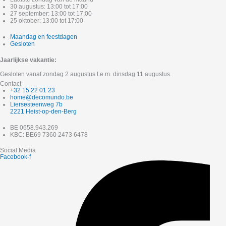
30 augustus: 13:00 tot 17:00
27 september: 13:00 tot 17:00
25 oktober: 13:00 tot 17:00
Maandag en feestdagen
Gesloten
Jaarlijkse vakantie:
Gesloten vanaf zondag 2 augustus t.e.m. dinsdag 11 augustus.
Contact
+32 15 22 01 23
home@decomundo.be
Liersesteenweg 7b
2221 Heist-op-den-Berg
BE 0658.943.269
KBC: BE69 7360 2473 6478
Social Media
Facebook-f