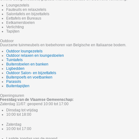
Loungezetels
Fauteuils en relaxzetels
Salontafels en bijzettafels
Eettafels en Bureaus
Eetkamerstoelen
Verlichting
Tapijten
Outdoor
Duurzame tuinmeubels en toebehoren van Belgische en Italiaanse bodem.
Outdoor loungezetels
Outdoor relaxen en loungestoelen
Tuintafels
Buitenstoelen en banken
Ligbedden
Outdoor Salon- en bijzettafels
Buitenpoefs en voetbanken
Parasols
Buitentapijten
Openingsuren
Feestdag van de Vlaamse Gemeenschap:
Zaterdag 11/07: geopend 10:00 tot 17:00
Dinsdag tot vrijdag
10:00 tot 18:00
Zaterdag
10:00 tot 17:00
Laatste zondag van de maand