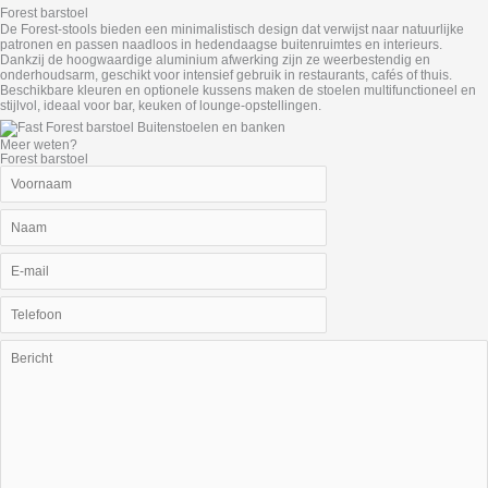
Forest barstoel
De Forest‑stools bieden een minimalistisch design dat verwijst naar natuurlijke
patronen en passen naadloos in hedendaagse buitenruimtes en interieurs.
Dankzij de hoogwaardige aluminium afwerking zijn ze weerbestendig en
onderhoudsarm, geschikt voor intensief gebruik in restaurants, cafés of thuis.
Beschikbare kleuren en optionele kussens maken de stoelen multifunctioneel en
stijlvol, ideaal voor bar, keuken of lounge‑opstellingen.
Meer weten?
Forest barstoel