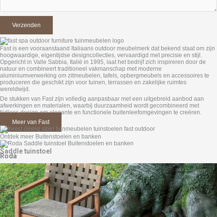
Fast is een vooraanstaand Italiaans outdoor meubelmerk dat bekend staat om zijn
hoogwaardige, eigentijdse designcollecties, vervaardigd met precisie en stijl.
Opgericht in Valle Sabbia, Italië in 1995, laat het bedrijf zich inspireren door de
natuur en combineert traditioneel vakmanschap met moderne
aluminiumverwerking om zitmeubelen, tafels, opbergmeubels en accessoires te
produceren die geschikt zijn voor tuinen, terrassen en zakelijke ruimtes
wereldwijd.
De stukken van Fast zijn volledig aanpasbaar met een uitgebreid aanbod aan
afwerkingen en materialen, waarbij duurzaamheid wordt gecombineerd met
tijdloos design om elegante en functionele buitenleefomgevingen te creëren.
Meer van Fast
Ontdek meer Buitenstoelen en banken
Saddle tuinstoel
Roda