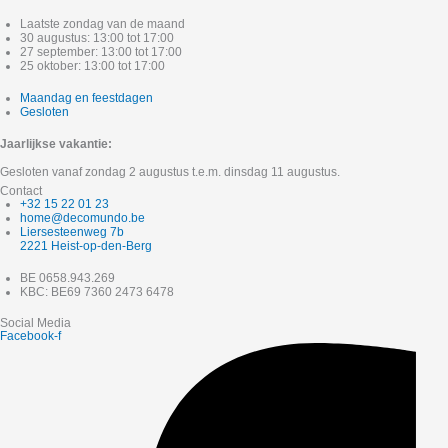
Laatste zondag van de maand
30 augustus: 13:00 tot 17:00
27 september: 13:00 tot 17:00
25 oktober: 13:00 tot 17:00
Maandag en feestdagen
Gesloten
Jaarlijkse vakantie:
Gesloten vanaf zondag 2 augustus t.e.m. dinsdag 11 augustus.
Contact
+32 15 22 01 23
home@decomundo.be
Liersesteenweg 7b
2221 Heist-op-den-Berg
BE 0658.943.269
KBC: BE69 7360 2473 6478
Social Media
Facebook-f