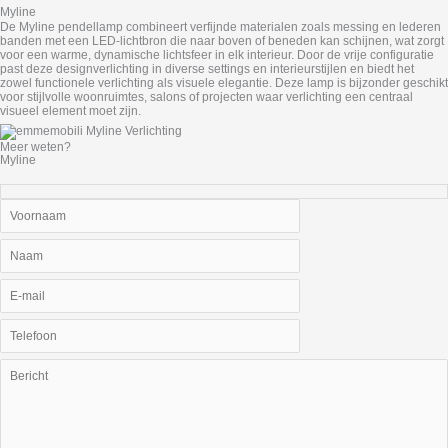
Myline
De Myline pendellamp combineert verfijnde materialen zoals messing en lederen
banden met een LED‑lichtbron die naar boven of beneden kan schijnen, wat zorgt
voor een warme, dynamische lichtsfeer in elk interieur. Door de vrije configuratie
past deze designverlichting in diverse settings en interieurstijlen en biedt het
zowel functionele verlichting als visuele elegantie. Deze lamp is bijzonder geschikt
voor stijlvolle woonruimtes, salons of projecten waar verlichting een centraal
visueel element moet zijn.
Meer weten?
Myline