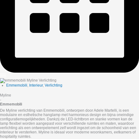
Emmemobili
,
Interieur
,
Verlichting
Myline
-
Emmemobili
De Myline verlichting van Emmemobili, ontworpen door Adele Martelli, is een
modulaire en esthetische hanglamp met harmonieus design en bijna oneindige
configuratiemogelijkheden. Dankzij de LED‑lichtbron en slanke vormen kan de
lamp flexibel worden aangepast voor verschillende ruimtes en maten, waardoor
verlichting als een ontwerpelement zelf wordt ingezet om de schoonheid van een
interieur te versterken. Myline is ideaal voor moderne woonkamers, eetkamers of
hospitality ruimtes.