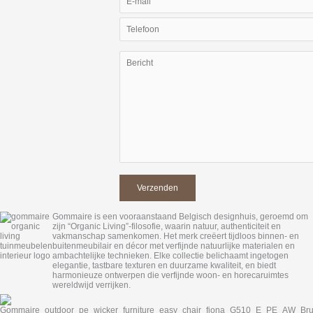
Gommaire is een vooraanstaand Belgisch designhuis, geroemd om
zijn “Organic Living”-filosofie, waarin natuur, authenticiteit en
vakmanschap samenkomen. Het merk creëert tijdloos binnen- en
buitenmeubilair en décor met verfijnde natuurlijke materialen en
ambachtelijke technieken. Elke collectie belichaamt ingetogen
elegantie, tastbare texturen en duurzame kwaliteit, en biedt
harmonieuze ontwerpen die verfijnde woon- en horecaruimtes
wereldwijd verrijken.