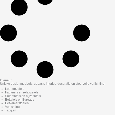
Interieur
Unieke designmeubels, gepaste interieurdecoratie en sfeervolle verlichting.
Loungezetels
Fauteuils en relaxzetels
Salontafels en bijzettafels
Eettafels en Bureaus
Eetkamerstoelen
Verlichting
Tapijten