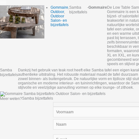
Gommaire
,
Samba
-
Gommaire
De Low Table Sam
Outdoor
,
Gommaire is een k
bijzettafels
Outdoor
bijzet- of salontaf
Salon- en
teakwortel in natur
bijzettafels
natuurlijke wortels
tafel een unieke, 
en een warme uitstr
past bij terrassen,
zelfs binnenruimtes
beschikbaar in ver
formaten, waaronde
XL en XXL, en kun
gecombineerd wor
speels en stijlvol 
Samba
Dankzij het gebruik van teak root heeft elke Samba tafel een eigen kara
authentieke uitstraling. Het robuuste materiaal maakt de tafel duurzaam
bijzettafels
zowel binnen- als buitengebruik. De natuurlijke vorm en tijdloze stijl slui
organische en moderne interieur- en tuininrichtingen, waardoor de Sam
stijlvolle en veelzijdige aanvulling vormen op elke lounge- of zithoek.
Samba bijzettafels
Meer weten?