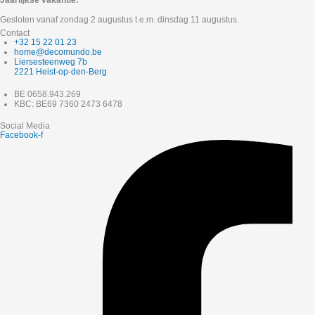
Gesloten vanaf zondag 2 augustus t.e.m. dinsdag 11 augustus.
Contact
+32 15 22 01 23
home@decomundo.be
Liersesteenweg 7b
2221 Heist-op-den-Berg
BE 0658.943.269
KBC: BE69 7360 2473 6478
Social Media
Facebook-f