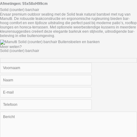
Afmetingen: 55x58xH99cm
Solid (counter) barchair
Ervaar premium outdoor seating met de Solid teak natural barstoel met rug van
Manutti. De robuuste teakconstructie en ergonomische rugleuning bieden bar-
hoog comfort en een tijdloze uitstraling die perfect past bij moderne patio’s, rooftop
lounges en horeca-terrassen. Met optionele weerbestendige kussens in meerdere
kleurensuggesties creëert deze elegante barkruk een stijlvolle, uitnodigende bar-
beleving in elke buitenomgeving.
Meer weten?
Solid (counter) barchair