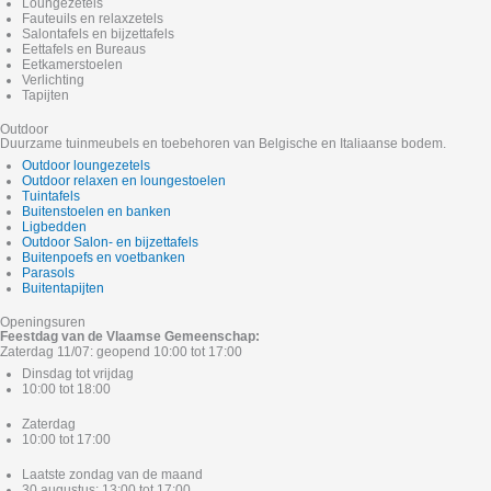
Loungezetels
Fauteuils en relaxzetels
Salontafels en bijzettafels
Eettafels en Bureaus
Eetkamerstoelen
Verlichting
Tapijten
Outdoor
Duurzame tuinmeubels en toebehoren van Belgische en Italiaanse bodem.
Outdoor loungezetels
Outdoor relaxen en loungestoelen
Tuintafels
Buitenstoelen en banken
Ligbedden
Outdoor Salon- en bijzettafels
Buitenpoefs en voetbanken
Parasols
Buitentapijten
Openingsuren
Feestdag van de Vlaamse Gemeenschap:
Zaterdag 11/07: geopend 10:00 tot 17:00
Dinsdag tot vrijdag
10:00 tot 18:00
Zaterdag
10:00 tot 17:00
Laatste zondag van de maand
30 augustus: 13:00 tot 17:00