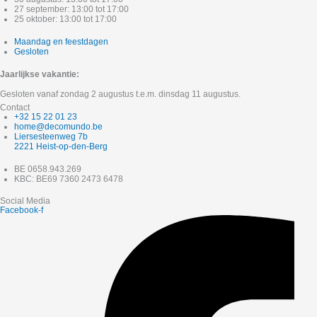
27 september: 13:00 tot 17:00
25 oktober: 13:00 tot 17:00
Maandag en feestdagen
Gesloten
Jaarlijkse vakantie:
Gesloten vanaf zondag 2 augustus t.e.m. dinsdag 11 augustus.
Contact
+32 15 22 01 23
home@decomundo.be
Liersesteenweg 7b
2221 Heist-op-den-Berg
BE 0658.943.269
KBC: BE69 7360 2473 6478
Social Media
Facebook-f