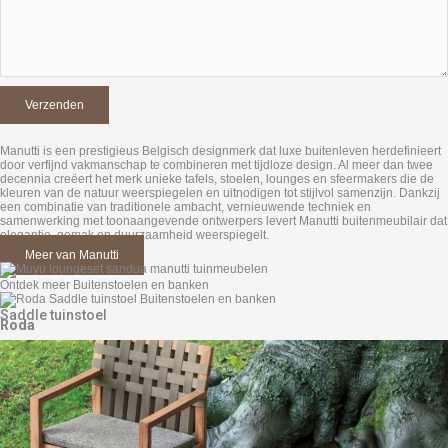
Manutti is een prestigieus Belgisch designmerk dat luxe buitenleven herdefinieert
door verfijnd vakmanschap te combineren met tijdloze design. Al meer dan twee
decennia creëert het merk unieke tafels, stoelen, lounges en sfeermakers die de
kleuren van de natuur weerspiegelen en uitnodigen tot stijlvol samenzijn. Dankzij
een combinatie van traditionele ambacht, vernieuwende techniek en
samenwerking met toonaangevende ontwerpers levert Manutti buitenmeubilair dat
elegantie, gemak en duurzaamheid weerspiegelt.
Meer van Manutti
Ontdek meer Buitenstoelen en banken
Saddle tuinstoel
Roda