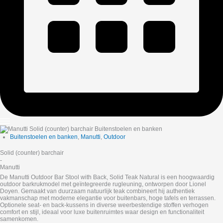
Buitenstoelen en banken
,
Manutti
,
Outdoor
Solid (counter) barchair
-
Manutti
De
Manutti
Outdoor Bar Stool with Back, Solid Teak Natural is een hoogwaardig
outdoor barkrukmodel met geïntegreerde rugleuning, ontworpen door Lionel
Doyen. Gemaakt van duurzaam natuurlijk teak combineert hij authentiek
vakmanschap met moderne elegantie voor buitenbars, hoge tafels en terrassen.
Optionele seat- en back-kussens in diverse weerbestendige stoffen verhogen
comfort en stijl, ideaal voor luxe buitenruimtes waar design en functionaliteit
samenkomen.