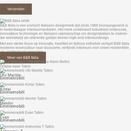
B&B Italia is een iconisch Italiaans designmerk dat sinds 1966 toonaangevend is
in hedendaagse interieurmeubelen. Het merk combineert industrieel onderzoek,
innovatieve technologie en Italiaans vakmanschap om designstukken te creëren
die wereldwijd als referentie gelden binnen high-end interieurdesign.
Met een sterke focus op innovatie, kwaliteit en tijdloze esthetiek vertaalt B&B Italia
moderne wooncultuur naar duurzame, verfijnde interieurs voor zowel residentiële
als architecturale projecten.
Meer van B&B Italia
Ontdek meer Tafels
Ufo Marble
Emmemobili
Kintai
Emmemobili
Menhir
Emmemobili
Evan
Emmemobili