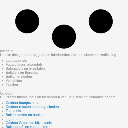
Interieur
Unieke designmeubels, gepaste interieurdecoratie en sfeervolle verlichting.
Loungezetels
Fauteuils en relaxzetels
Salontafels en bijzettafels
Eettafels en Bureaus
Eetkamerstoelen
Verlichting
Tapijten
Outdoor
Duurzame tuinmeubels en toebehoren van Belgische en Italiaanse bodem.
Outdoor loungezetels
Outdoor relaxen en loungestoelen
Tuintafels
Buitenstoelen en banken
Ligbedden
Outdoor Salon- en bijzettafels
Buitenpoefs en voetbanken