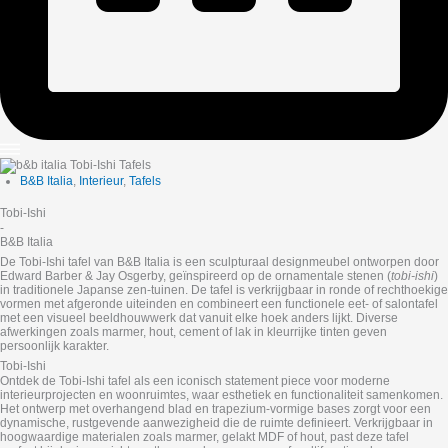
B&B Italia
,
Interieur
,
Tafels
Tobi-Ishi
-
B&B Italia
De Tobi-Ishi tafel van B&B Italia is een sculpturaal designmeubel ontworpen door
Edward Barber & Jay Osgerby, geïnspireerd op de ornamentale stenen (
tobi-ishi
)
in traditionele Japanse zen-tuinen. De tafel is verkrijgbaar in ronde of rechthoekige
vormen met afgeronde uiteinden en combineert een functionele eet- of salontafel
met een visueel beeldhouwwerk dat vanuit elke hoek anders lijkt. Diverse
afwerkingen zoals marmer, hout, cement of lak in kleurrijke tinten geven
persoonlijk karakter.
Tobi-Ishi
Ontdek de Tobi-Ishi tafel als een iconisch statement piece voor moderne
interieurprojecten en woonruimtes, waar esthetiek en functionaliteit samenkomen.
Het ontwerp met overhangend blad en trapezium-vormige bases zorgt voor een
dynamische, rustgevende aanwezigheid die de ruimte definieert. Verkrijgbaar in
hoogwaardige materialen zoals marmer, gelakt MDF of hout, past deze tafel