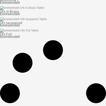
Antinomia T
Emmemobili
Ufo in Brass
Emmemobili
Ufo lacquered
Emmemobili
Ufo Full
Emmemobili