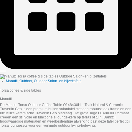
Manutti
,
Outdoor
,
Outdoor Salon- en bijzettafels
Torsa coffee & side tables
-
Manutti
De Manutti Torsa Outdoor Coffee Table O148×30H – Teak Natural & Ceramic
Travertin Geo is een premium buiten salontafel met een robuust teak frame en een
luxueuze keramische Travertin Geo bladlaag. Het grote, lage O148×30H formaat
creëert een stijlvolle en functionele lounge-kern op terras of tuin. Dankzij
hoogwaardige materialen en weerbestendige afwerking past deze tafel perfect bij
Torsa loungesets voor een verfijnde outdoor living-beleving.