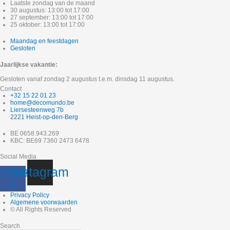
Laatste zondag van de maand
30 augustus: 13:00 tot 17:00
27 september: 13:00 tot 17:00
25 oktober: 13:00 tot 17:00
Maandag en feestdagen
Gesloten
Jaarlijkse vakantie:
Gesloten vanaf zondag 2 augustus t.e.m. dinsdag 11 augustus.
Contact
+32 15 22 01 23
home@decomundo.be
Liersesteenweg 7b
2221 Heist-op-den-Berg
BE 0658.943.269
KBC: BE69 7360 2473 6478
Social Media
cebook-
Instagram
f
Privacy Policy
Algemene voorwaarden
© All Rights Reserved
Search