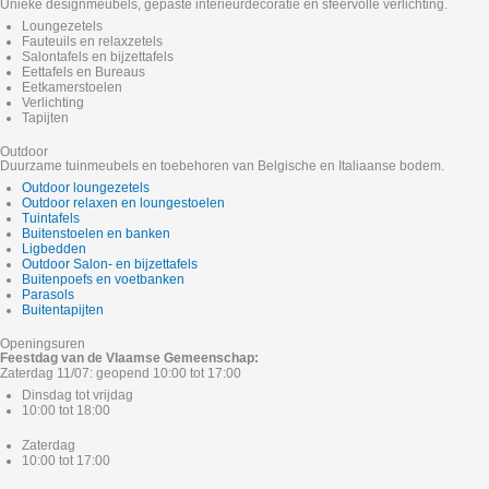
Unieke designmeubels, gepaste interieurdecoratie en sfeervolle verlichting.
Loungezetels
Fauteuils en relaxzetels
Salontafels en bijzettafels
Eettafels en Bureaus
Eetkamerstoelen
Verlichting
Tapijten
Outdoor
Duurzame tuinmeubels en toebehoren van Belgische en Italiaanse bodem.
Outdoor loungezetels
Outdoor relaxen en loungestoelen
Tuintafels
Buitenstoelen en banken
Ligbedden
Outdoor Salon- en bijzettafels
Buitenpoefs en voetbanken
Parasols
Buitentapijten
Openingsuren
Feestdag van de Vlaamse Gemeenschap:
Zaterdag 11/07: geopend 10:00 tot 17:00
Dinsdag tot vrijdag
10:00 tot 18:00
Zaterdag
10:00 tot 17:00