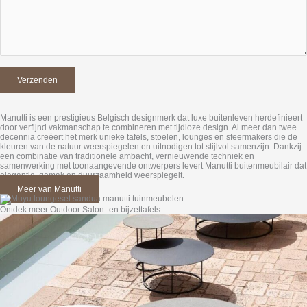
Manutti is een prestigieus Belgisch designmerk dat luxe buitenleven herdefinieert
door verfijnd vakmanschap te combineren met tijdloze design. Al meer dan twee
decennia creëert het merk unieke tafels, stoelen, lounges en sfeermakers die de
kleuren van de natuur weerspiegelen en uitnodigen tot stijlvol samenzijn. Dankzij
een combinatie van traditionele ambacht, vernieuwende techniek en
samenwerking met toonaangevende ontwerpers levert Manutti buitenmeubilair dat
elegantie, gemak en duurzaamheid weerspiegelt.
Meer van Manutti
Ontdek meer Outdoor Salon- en bijzettafels