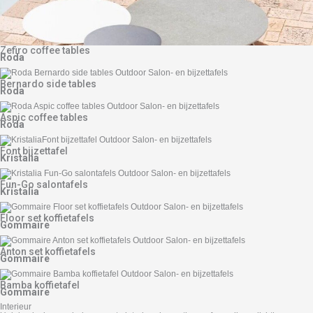
Zefiro coffee tables
Roda
Bernardo side tables
Roda
Aspic coffee tables
Roda
Font bijzettafel
Kristalia
Fun-Go salontafels
Kristalia
Floor set koffietafels
Gommaire
Anton set koffietafels
Gommaire
Bamba koffietafel
Gommaire
Interieur