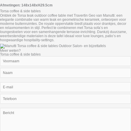
Afmetingen: 148x148xH29.5cm
Torsa coffee & side tables
Ontdek de Torsa teak outdoor coffee table met Travertin Geo van Manutti: een
elegante combinatie van warm teak en geometrische keramiek, ontworpen voor
moderne buitenruimtes. De royale oppervlakte biedt plaats voor drankjes, decor
en relaxmomenten in stijl. Perfect te combineren met Torsa sofa’s en
loungestoelen voor een samenhangende terrasse-inrichting. Dankzij duurzame,
weerbestendige materialen is deze tafel ideaal voor luxe lounges, patio’s en
hoogwaardige hospitality-settings.
Meer weten?
Torsa coffee & side tables