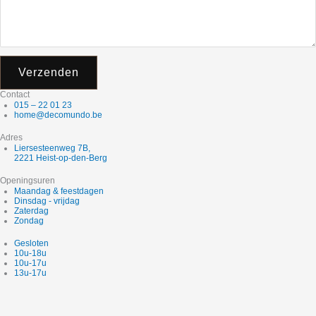
Verzenden
Contact
015 – 22 01 23
home@decomundo.be
Adres
Liersesteenweg 7B,
2221 Heist-op-den-Berg
Openingsuren
Maandag & feestdagen
Dinsdag - vrijdag
Zaterdag
Zondag
Gesloten
10u-18u
10u-17u
13u-17u