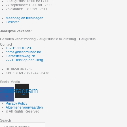
30 augustus: 13:00 tot 17:00
27 september: 13:00 tot 17:00
25 oktober: 13:00 tot 17:00
Maandag en feestdagen
Gesloten
Jaarlijkse vakantie:
Gesloten vanaf zondag 2 augustus t.e.m. dinsdag 11 augustus.
Contact
+32 15 22 01 23
home@decomundo.be
Liersesteenweg 7b
2221 Heist-op-den-Berg
BE 0658.943.269
KBC: BE69 7360 2473 6478
Social Media
cebook-
Instagram
f
Privacy Policy
Algemene voorwaarden
© All Rights Reserved
Search