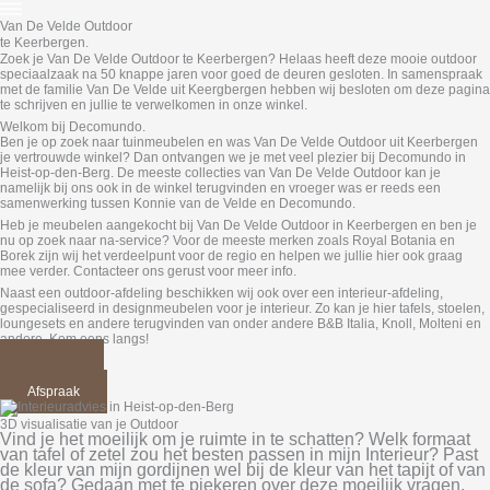
Van De Velde Outdoor
te Keerbergen.
Zoek je Van De Velde Outdoor te Keerbergen? Helaas heeft deze mooie outdoor
speciaalzaak na 50 knappe jaren voor goed de deuren gesloten. In samenspraak
met de familie Van De Velde uit Keergbergen hebben wij besloten om deze pagina
te schrijven en jullie te verwelkomen in onze winkel.
Welkom bij Decomundo.
Ben je op zoek naar tuinmeubelen en was Van De Velde Outdoor uit Keerbergen
je vertrouwde winkel? Dan ontvangen we je met veel plezier bij Decomundo in
Heist-op-den-Berg. De meeste collecties van Van De Velde Outdoor kan je
namelijk bij ons ook in de winkel terugvinden en vroeger was er reeds een
samenwerking tussen Konnie van de Velde en Decomundo.
Heb je meubelen aangekocht bij Van De Velde Outdoor in Keerbergen en ben je
nu op zoek naar na-service? Voor de meeste merken zoals Royal Botania en
Borek zijn wij het verdeelpunt voor de regio en helpen we jullie hier ook graag
mee verder. Contacteer ons gerust voor meer info.
Naast een outdoor-afdeling beschikken wij ook over een interieur-afdeling,
gespecialiseerd in designmeubelen voor je interieur. Zo kan je hier tafels, stoelen,
loungesets en andere terugvinden van onder andere B&B Italia, Knoll, Molteni en
andere. Kom eens langs!
Interieur
Outdoor
Afspraak
3D visualisatie van je Outdoor
Vind je het moeilijk om je ruimte in te schatten? Welk formaat
van tafel of zetel zou het besten passen in mijn Interieur? Past
de kleur van mijn gordijnen wel bij de kleur van het tapijt of van
de sofa? Gedaan met te piekeren over deze moeilijk vragen.