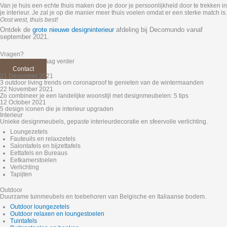
Van je huis een echte thuis maken doe je door je persoonlijkheid door te trekken in
je interieur. Je zal je op die manier meer thuis voelen omdat er een sterke match is.
Oost west, thuis best!
Ontdek de
grote nieuwe designinterieur
afdeling bij Decomundo vanaf
september 2021.
Vragen?
Kevin helpt je graag verder
Contact
21 December 2021
3 outdoor living trends om coronaproof te genieten van de wintermaanden
22 November 2021
Zo combineer je een landelijke woonstijl met designmeubelen: 5 tips
12 October 2021
5 design iconen die je interieur upgraden
Interieur
Unieke designmeubels, gepaste interieurdecoratie en sfeervolle verlichting.
Loungezetels
Fauteuils en relaxzetels
Salontafels en bijzettafels
Eettafels en Bureaus
Eetkamerstoelen
Verlichting
Tapijten
Outdoor
Duurzame tuinmeubels en toebehoren van Belgische en Italiaanse bodem.
Outdoor loungezetels
Outdoor relaxen en loungestoelen
Tuintafels