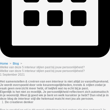
Home
>
Blog
>
Welke van deze 5 interieur stijlen past bij jouw persoonlijkheid?
Welke van deze 5 interieur stijlen past bij jouw persoonlijkheid?
1 September 2021
Het samenstellen & creëren van een interieur is niet altijd zo vanzelfsprekend.
Je wordt overspoeld door vele keuzemogelijkheden, trends & stijlen zodat je
vaak geen overzicht meer hebt, of twijfelt wat nu echt bij je past.
Eigenlijk is het niet zo moeilijk. Je persoonlijkheid reflecteert zich automatisch
in je woonstijl.
Weet jij goed wie je bent en welk karakter je hebt? Dan vind je in
deze blog de interieur stijl die helemaal matcht met jou als persoon.
De creatieve denker