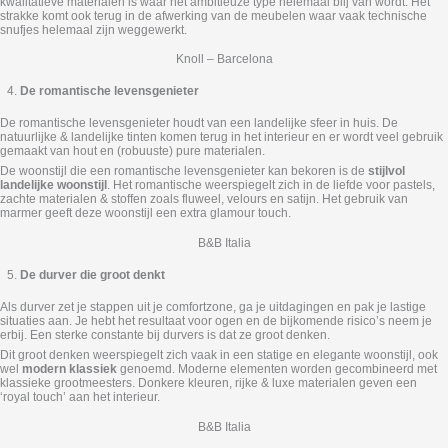
kwalitatieve materialen is waar het ambitieuze type helemaal blij van wordt. Het
strakke komt ook terug in de afwerking van de meubelen waar vaak technische
snufjes helemaal zijn weggewerkt.
Knoll – Barcelona
De romantische levensgenieter
De romantische levensgenieter houdt van een landelijke sfeer in huis. De
natuurlijke & landelijke tinten komen terug in het interieur en er wordt veel gebruik
gemaakt van hout en (robuuste) pure materialen.
De woonstijl die een romantische levensgenieter kan bekoren is de
stijlvol
landelijke woonstijl
. Het romantische weerspiegelt zich in de liefde voor pastels,
zachte materialen & stoffen zoals fluweel, velours en satijn. Het gebruik van
marmer geeft deze woonstijl een extra glamour touch.
B&B Italia
De durver die groot denkt
Als durver zet je stappen uit je comfortzone, ga je uitdagingen en pak je lastige
situaties aan. Je hebt het resultaat voor ogen en de bijkomende risico’s neem je
erbij. Een sterke constante bij durvers is dat ze groot denken.
Dit groot denken weerspiegelt zich vaak in een statige en elegante woonstijl, ook
wel
modern klassiek
genoemd. Moderne elementen worden gecombineerd met
klassieke grootmeesters. Donkere kleuren, rijke & luxe materialen geven een
‘royal touch’ aan het interieur.
B&B Italia