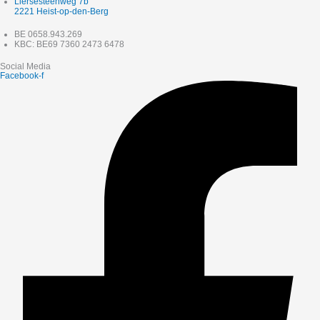
Liersesteenweg 7b
2221 Heist-op-den-Berg
BE 0658.943.269
KBC: BE69 7360 2473 6478
Social Media
Facebook-f