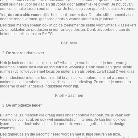
Ben je creatief en wil je dit vooral uitdrukken in het anders zijn dan anderen? Je
komt origineel voor de dag en dit vooral door authentiek te blijven. Je houdt van
een combinatie tussen oud en nieuw. Je hebt oog voor grafische details & vormen.
Yes,
de retro chic woonstijl
is helemaal jouw match. De retro stijl kenmerkt zich
door de ronde vormen, grafische prints & warme kleuren in je interieur.
Designer merken spelen ook in op de toenemende liefde voor vintage klassiekers.
Zo ontwikkelen ze producten in een vintage design. Denk bijvoorbeeld aan de
bekende koelkasten van SMEG.
B&B Italia
De stoere urban lover
Heb je toch een stoer kantje in jou? Afhankelijk van hoe stoer je bent, word je
helemaal enthousiast van
de industriële woonstijl
. Denk maar aan grote, lichte
ruimtes (vb. loftgevoel) met focus op materialen als beton, zwart staal & veel glas.
Een industrieel interieur hoeft niet kil te zijn. Je kan opteren om het warmer te
maken met de meubelen die je verkiest bij de inrichting. Zo creëer je meer een
moderne of een landelijke industriële woonstijl.
Knoll – Saarinen
De ambitieuze leider
Bij ambitieuze mensen die graag alles onder controle hebben, zie je vaak een
voorliefde voor strak en ook wel minimalistisch interieur. Je kan hen ook wel
typeren als perfectionistisch en die perfectie weerspiegelt zich in
de design
woonstijl
.
Designmeubelen die gecombineerd worden met rustige kleuren en luxe,