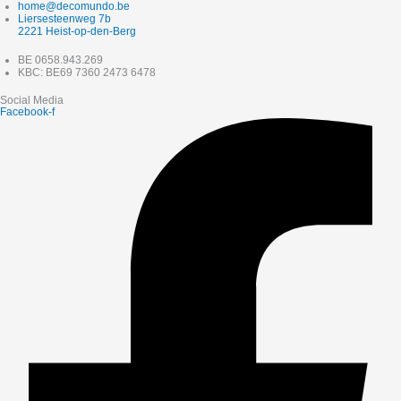
home@decomundo.be
Liersesteenweg 7b
2221 Heist-op-den-Berg
BE 0658.943.269
KBC: BE69 7360 2473 6478
Social Media
Facebook-f