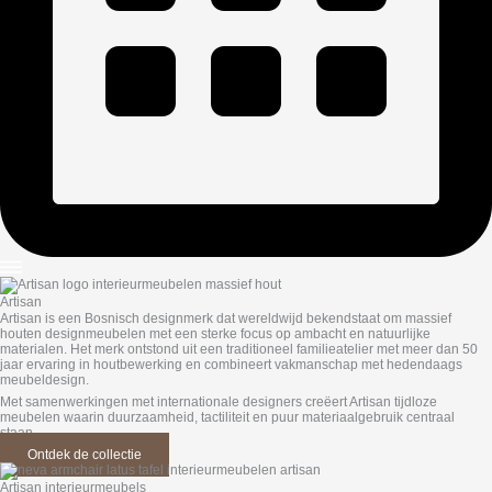
Artisan
Artisan is een Bosnisch designmerk dat wereldwijd bekendstaat om massief
houten designmeubelen met een sterke focus op ambacht en natuurlijke
materialen. Het merk ontstond uit een traditioneel familieatelier met meer dan 50
jaar ervaring in houtbewerking en combineert vakmanschap met hedendaags
meubeldesign.
Met samenwerkingen met internationale designers creëert Artisan tijdloze
meubelen waarin duurzaamheid, tactiliteit en puur materiaalgebruik centraal
staan.
Ontdek de collectie
Artisan interieurmeubels