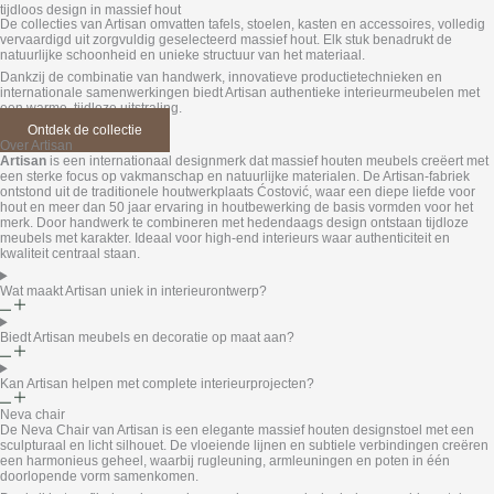
tijdloos design in massief hout
De collecties van Artisan omvatten tafels, stoelen, kasten en accessoires, volledig
vervaardigd uit zorgvuldig geselecteerd massief hout. Elk stuk benadrukt de
natuurlijke schoonheid en unieke structuur van het materiaal.
Dankzij de combinatie van handwerk, innovatieve productietechnieken en
internationale samenwerkingen biedt Artisan authentieke interieurmeubelen met
een warme, tijdloze uitstraling.
Ontdek de collectie
Over Artisan
Artisan
is een internationaal designmerk dat massief houten meubels creëert met
een sterke focus op vakmanschap en natuurlijke materialen. De Artisan-fabriek
ontstond uit de traditionele houtwerkplaats Ćostović, waar een diepe liefde voor
hout en meer dan 50 jaar ervaring in houtbewerking de basis vormden voor het
merk. Door handwerk te combineren met hedendaags design ontstaan tijdloze
meubels met karakter. Ideaal voor high-end interieurs waar authenticiteit en
kwaliteit centraal staan.
Wat maakt Artisan uniek in interieurontwerp?
Biedt Artisan meubels en decoratie op maat aan?
Kan Artisan helpen met complete interieurprojecten?
Neva chair
De Neva Chair van Artisan is een elegante massief houten designstoel met een
sculpturaal en licht silhouet. De vloeiende lijnen en subtiele verbindingen creëren
een harmonieus geheel, waarbij rugleuning, armleuningen en poten in één
doorlopende vorm samenkomen.