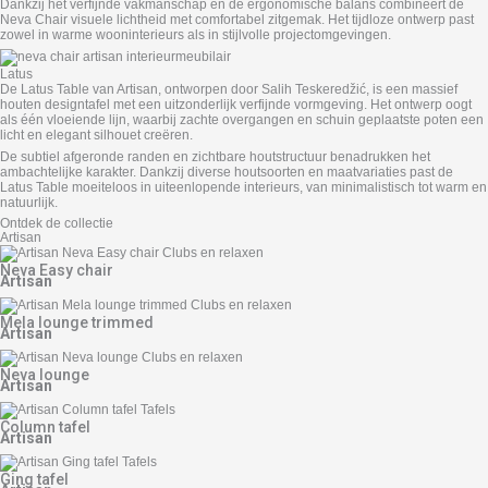
Dankzij het verfijnde vakmanschap en de ergonomische balans combineert de
Neva Chair visuele lichtheid met comfortabel zitgemak. Het tijdloze ontwerp past
zowel in warme wooninterieurs als in stijlvolle projectomgevingen.
Latus
De Latus Table van Artisan, ontworpen door Salih Teskeredžić, is een massief
houten design­tafel met een uitzonderlijk verfijnde vormgeving. Het ontwerp oogt
als één vloeiende lijn, waarbij zachte overgangen en schuin geplaatste poten een
licht en elegant silhouet creëren.
De subtiel afgeronde randen en zichtbare houtstructuur benadrukken het
ambachtelijke karakter. Dankzij diverse houtsoorten en maatvariaties past de
Latus Table moeiteloos in uiteenlopende interieurs, van minimalistisch tot warm en
natuurlijk.
Ontdek de collectie
Artisan
Neva Easy chair
Artisan
Mela lounge trimmed
Artisan
Neva lounge
Artisan
Column tafel
Artisan
Ging tafel