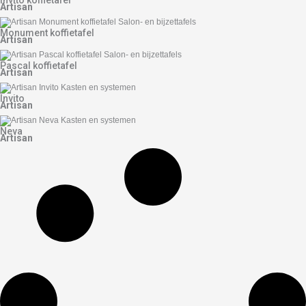
Invito koffietafel
Artisan
Monument koffietafel
Artisan
Pascal koffietafel
Artisan
Invito
Artisan
Neva
Artisan