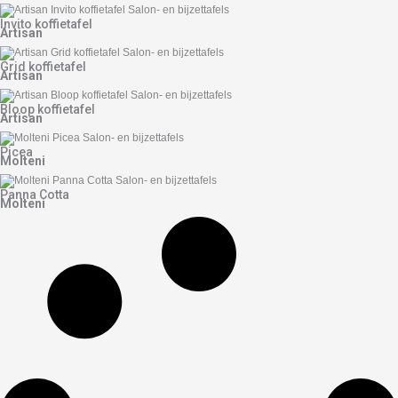
Invito koffietafel
Artisan
Grid koffietafel
Artisan
Bloop koffietafel
Artisan
Picea
Molteni
Panna Cotta
Molteni