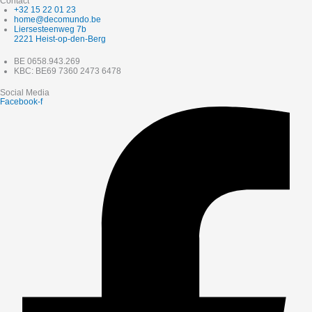
Contact
+32 15 22 01 23
home@decomundo.be
Liersesteenweg 7b
2221 Heist-op-den-Berg
BE 0658.943.269
KBC: BE69 7360 2473 6478
Social Media
Facebook-f