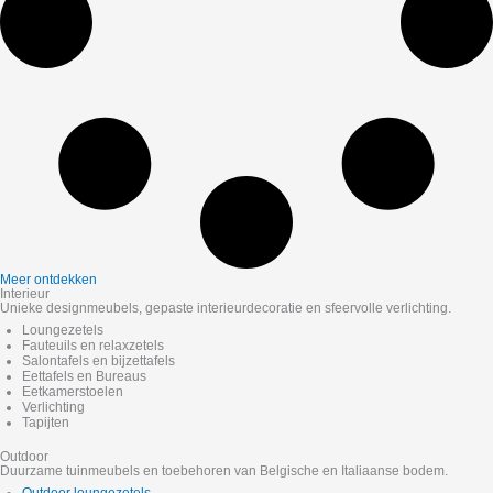
Meer ontdekken
Interieur
Unieke designmeubels, gepaste interieurdecoratie en sfeervolle verlichting.
Loungezetels
Fauteuils en relaxzetels
Salontafels en bijzettafels
Eettafels en Bureaus
Eetkamerstoelen
Verlichting
Tapijten
Outdoor
Duurzame tuinmeubels en toebehoren van Belgische en Italiaanse bodem.