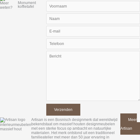
Monument
Meer
koffietafel
weten?
Artisan is een Bosnisch designmerk dat wereldwijd
Meer
bekendstaat om massief houten designmeubelen
van
met een sterke focus op ambacht en natuurlijke
Artisan
materialen. Het merk ontstond uit een traditioneel
familieatelier met meer dan 50 jaar ervaring in