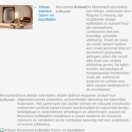
Artisan
,
Monument
-
Artisan
De Monument salontafels
Interieur
,
van Artisan, ontworpen door
koffietafel
Salon- en
Regular Company, zijn
bijzettafels
sculpturale design
koffietafels in massief hout
die minimalisme
combineren met een
krachtige, artistieke
uitstraling. Zowel de ovale
als ronde variant hebben
een uniek gevormd blad en
dynamisch geplaatste,
gebogen poten die vanuit
elke hoek een andere
uitstraling geven. De tafels
worden vervaardigd uit
hoogwaardige houtsoorten
zoals eik, walnoot en
esdoorn en vormen een
sterk visueel middelpunt in
de woonkamer.
Monument
Deze design salontafels stralen tijdloze elegantie uit door hun
uitgebalanceerde proporties, ambachtelijke afwerking en natuurlijke
koffietafel
materialen. Het samenspel van zachte vormen en robuuste constructie
creëert een perfecte balans tussen functionaliteit en expressief design.
Verkrijgbaar in verschillende afmetingen en afwerkingen, passen de
Monument koffietafels moeiteloos in zowel moderne als luxueuze
interieurs en versterken ze de ruimtelijke beleving met een sculpturale
en warme uitstraling.