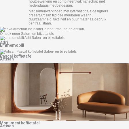
houtbewerking en combineert vakmanschap met
hedendaags meubeldesign.
Met samenwerkingen met internationale designers
creëert Artisan tijdloze meubelen waarin
duurzaamheid, tactiliteit en puur materiaalgebruik
centraal staan.
Ontdek meer Salon- en bijzettafels
Adri
Emmemobili
Pascal koffietafel
Artisan
Monument koffietafel
Artisan