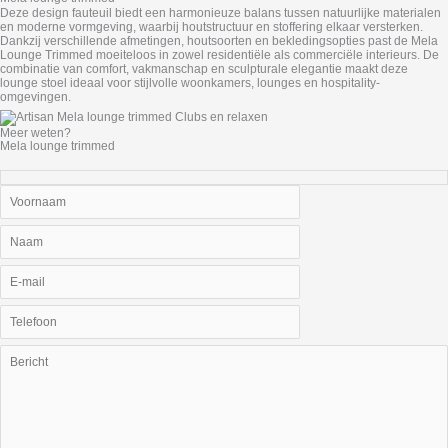
Deze design fauteuil biedt een harmonieuze balans tussen natuurlijke materialen
en moderne vormgeving, waarbij houtstructuur en stoffering elkaar versterken.
Dankzij verschillende afmetingen, houtsoorten en bekledingsopties past de Mela
Lounge Trimmed moeiteloos in zowel residentiële als commerciële interieurs. De
combinatie van comfort, vakmanschap en sculpturale elegantie maakt deze
lounge stoel ideaal voor stijlvolle woonkamers, lounges en hospitality-
omgevingen.
Meer weten?
Mela lounge trimmed