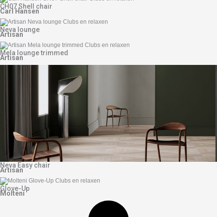
CH07 Shell chair
Carl Hansen
Neva lounge
Artisan
Mela lounge trimmed
Artisan
Neva Easy chair
Artisan
Glove-Up
Molteni