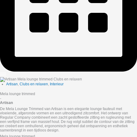
Artisan
,
Clubs en relaxen
,
Interieur
Mela lounge trimmed
-
Artisan
De Mela Lounge Trimmed van Artisan is een elegante lounge fauteuil met
vloeiende, afgeronde vormen en een uitnodigend zitcomfort. Het ontwerp van
Regular Company combineert een zacht gestoffeerde zitting en rugleuning met
een verfijnd frame van massief hout. De rug volgt subtiel de contour van de zitting
en creëert een omhullend, ergonomisch geheel dat ontspanning en esthetiek
samenbrengt in een tijdloos design.
Mela lounge trimmed