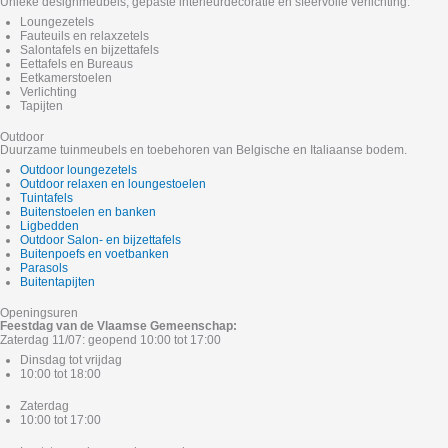
Unieke designmeubels, gepaste interieurdecoratie en sfeervolle verlichting.
Loungezetels
Fauteuils en relaxzetels
Salontafels en bijzettafels
Eettafels en Bureaus
Eetkamerstoelen
Verlichting
Tapijten
Outdoor
Duurzame tuinmeubels en toebehoren van Belgische en Italiaanse bodem.
Outdoor loungezetels
Outdoor relaxen en loungestoelen
Tuintafels
Buitenstoelen en banken
Ligbedden
Outdoor Salon- en bijzettafels
Buitenpoefs en voetbanken
Parasols
Buitentapijten
Openingsuren
Feestdag van de Vlaamse Gemeenschap:
Zaterdag 11/07: geopend 10:00 tot 17:00
Dinsdag tot vrijdag
10:00 tot 18:00
Zaterdag
10:00 tot 17:00