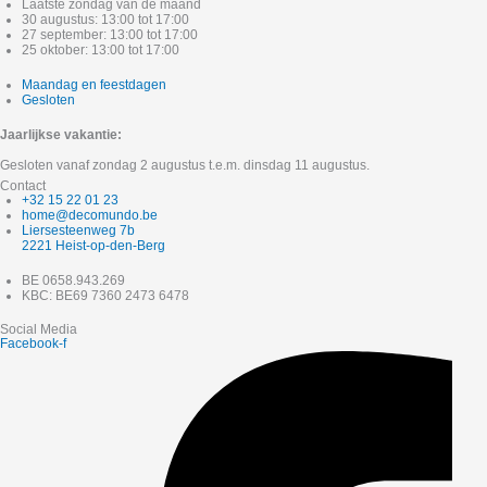
Laatste zondag van de maand
30 augustus: 13:00 tot 17:00
27 september: 13:00 tot 17:00
25 oktober: 13:00 tot 17:00
Maandag en feestdagen
Gesloten
Jaarlijkse vakantie:
Gesloten vanaf zondag 2 augustus t.e.m. dinsdag 11 augustus.
Contact
+32 15 22 01 23
home@decomundo.be
Liersesteenweg 7b
2221 Heist-op-den-Berg
BE 0658.943.269
KBC: BE69 7360 2473 6478
Social Media
Facebook-f