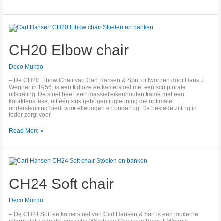
CH20
Elbow
chair
CH20 Elbow chair
Deco Mundo
– De CH20 Elbow Chair van Carl Hansen & Søn, ontworpen door Hans J.
Wegner in 1956, is een tijdloze eetkamerstoel met een sculpturale
uitstraling. De stoel heeft een massief eikenhouten frame met een
karakteristieke, uit één stuk gebogen rugleuning die optimale
ondersteuning biedt voor ellebogen en onderrug. De beklede zitting in
leder zorgt voor
Read More »
CH24
Soft
chair
CH24 Soft chair
Deco Mundo
– De CH24 Soft eetkamerstoel van Carl Hansen & Søn is een moderne
interpretatie van de iconische Wishbone Chair van Hans J. Wegner,