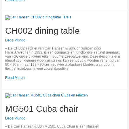
CH002
dining
table
CH002 dining table
Deco Mundo
– De CH002 eettafel van Carl Hansen & Søn, ontworpen door
Hans J. Wegner in 1982, is een compacte en functionele eettafel gemaakt
van FSC‑gecertificeerd eikenhout met zeepafwerking. Deze design tafel is
ideaal voor kleinere woonruimtes en kan eenvoudig worden verlengd van
90 × 90 cm naar 188 × 90 cm met twee uitklapbare bladen, waardoor hij
flexibel inzetbaar is voor zowel dagelijks
Read More »
MG501
Cuba
chair
MG501 Cuba chair
Deco Mundo
– De Carl Hansen & Søn MG501 Cuba Chair is een klassiek