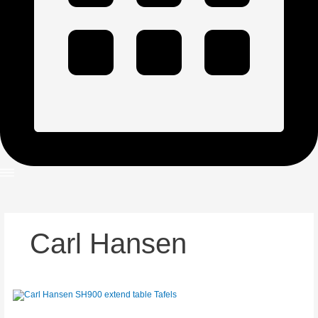
Carl Hansen
SH900
extend
table