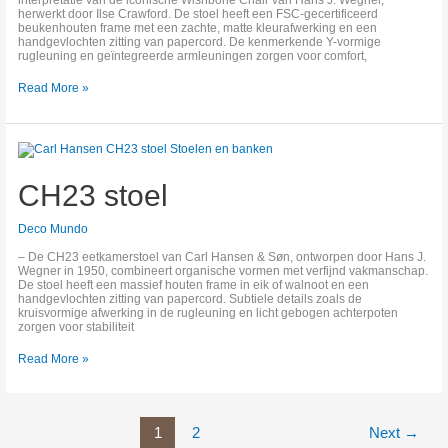
herwerkt door Ilse Crawford. De stoel heeft een FSC-gecertificeerd
beukenhouten frame met een zachte, matte kleurafwerking en een
handgevlochten zitting van papercord. De kenmerkende Y-vormige
rugleuning en geïntegreerde armleuningen zorgen voor comfort,
Read More »
CH23
stoel
CH23 stoel
Deco Mundo
– De CH23 eetkamerstoel van Carl Hansen & Søn, ontworpen door Hans J.
Wegner in 1950, combineert organische vormen met verfijnd vakmanschap.
De stoel heeft een massief houten frame in eik of walnoot en een
handgevlochten zitting van papercord. Subtiele details zoals de
kruisvormige afwerking in de rugleuning en licht gebogen achterpoten
zorgen voor stabiliteit
Read More »
1
2
Next
→