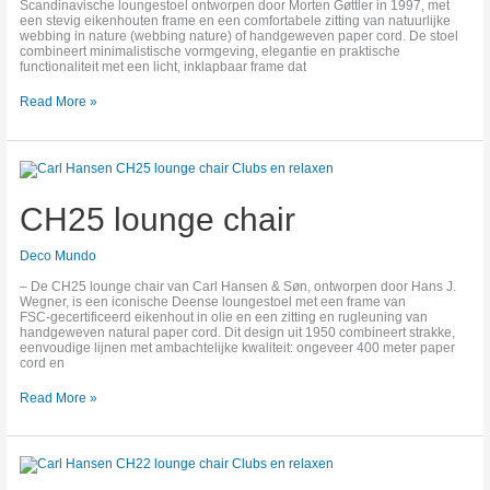
Scandinavische loungestoel ontworpen door Morten Gøttler in 1997, met
een stevig eikenhouten frame en een comfortabele zitting van natuurlijke
webbing in nature (webbing nature) of handgeweven paper cord. De stoel
combineert minimalistische vormgeving, elegantie en praktische
functionaliteit met een licht, inklapbaar frame dat
Read More »
CH25
lounge
chair
CH25 lounge chair
Deco Mundo
– De CH25 lounge chair van Carl Hansen & Søn, ontworpen door Hans J.
Wegner, is een iconische Deense loungestoel met een frame van
FSC‑gecertificeerd eikenhout in olie en een zitting en rugleuning van
handgeweven natural paper cord. Dit design uit 1950 combineert strakke,
eenvoudige lijnen met ambachtelijke kwaliteit: ongeveer 400 meter paper
cord en
Read More »
CH22
lounge