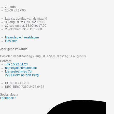
Zaterdag
10:00 tot 17:00
Laatste zondag van de maand
30 augustus: 13:00 tot 17:00
27 september: 13:00 tot 17:00
25 oktober: 13:00 tot 17:00
Maandag en feestdagen
Gesloten
Jaarlijkse vakantie:
Gesloten vanaf zondag 2 augustus t.e.m. dinsdag 11 augustus.
Contact
+32 15 22 01 23
home@decomundo.be
Liersesteenweg 7b
2221 Heist-op-den-Berg
BE 0658.943.269
KBC: BE69 7360 2473 6478
Social Media
Facebook-f