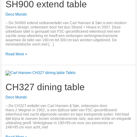
SH900 extend table
Deco Mundo
– De SH900 extend eetkamer­tafel van Carl Hansen & Søn is een modern
Deens design, ontworpen door het duo Strand + Hvass in 2007. Deze
uitrekbare tafel is gemaakt van FSC‑gecertificeerd eikenhout met een
zachte zeep‑afwerking en heeft een verborgen verleng­mechanisme
waarmee de tafel van 190 cm tot 300 cm kan worden uitgebreid. De
minimalistische vorm met […]
Read More »
CH327
dining
table
CH327 dining table
Deco Mundo
– De CH327 eettafel van Carl Hansen & Søn, ontworpen door
Hans J. Wegner in 1962, is een tijdloze tafel van FSC‑gecertificeerd
eikenhout met zacht afgeronde randen en taps toelopende poten. Het blad
lijkt bijna te zweven boven ondersteunende rails, wat een lichte en elegante
uitstraling geeft. Verkrijgbaar in 190×95 cm voor zes personen en
248×95 cm voor acht, met
Read More »