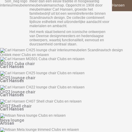
meer dan een eeuw traditie in hoogwaardig
van Carl
meubelvakmanschap. Opgericht in 1908 door
Hansen
meubelmaker Carl Hansen, groeide het
familiebedrijf uit tot een wereldreferentie binnen
Scandinavisch design. De collectie combineert
tijdloze esthetiek met uitzonderlijke aandacht voor
materialen en ambacht.
Het merk staat bekend om iconische ontwerpen
van Deense designmeesters en hedendaagse
ontwerpers, waarbij functionaliteit, eenvoud en
duurzaamheid centraal staan.
Ontdek meer Clubs en relaxen
MG501 Cuba chair
Carl Hansen
CH25 lounge chair
Carl Hansen
CH22 lounge chair
Carl Hansen
CH07 Shell chair
Carl Hansen
Neva lounge
Artisan