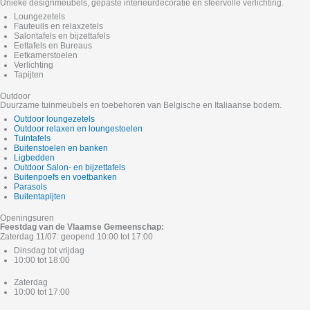
Unieke designmeubels, gepaste interieurdecoratie en sfeervolle verlichting.
Loungezetels
Fauteuils en relaxzetels
Salontafels en bijzettafels
Eettafels en Bureaus
Eetkamerstoelen
Verlichting
Tapijten
Outdoor
Duurzame tuinmeubels en toebehoren van Belgische en Italiaanse bodem.
Outdoor loungezetels
Outdoor relaxen en loungestoelen
Tuintafels
Buitenstoelen en banken
Ligbedden
Outdoor Salon- en bijzettafels
Buitenpoefs en voetbanken
Parasols
Buitentapijten
Openingsuren
Feestdag van de Vlaamse Gemeenschap:
Zaterdag 11/07: geopend 10:00 tot 17:00
Dinsdag tot vrijdag
10:00 tot 18:00
Zaterdag
10:00 tot 17:00