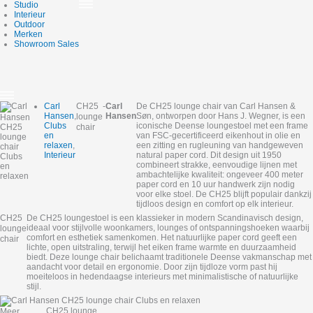
Skip
Studio
to
Interieur
content
Outdoor
Merken
Showroom Sales
Carl
CH25
-
Carl
De CH25 lounge chair van Carl Hansen &
Hansen
,
Hansen
Søn, ontworpen door Hans J. Wegner, is een
lounge
Clubs
iconische Deense loungestoel met een frame
chair
en
van FSC‑gecertificeerd eikenhout in olie en
relaxen
,
een zitting en rugleuning van handgeweven
Interieur
natural paper cord. Dit design uit 1950
combineert strakke, eenvoudige lijnen met
ambachtelijke kwaliteit: ongeveer 400 meter
paper cord en 10 uur handwerk zijn nodig
voor elke stoel. De CH25 blijft populair dankzij
tijdloos design en comfort op elk interieur.
CH25
De CH25 loungestoel is een klassieker in modern Scandinavisch design,
ideaal voor stijlvolle woonkamers, lounges of ontspanningshoeken waarbij
lounge
comfort en esthetiek samenkomen. Het natuurlijke paper cord geeft een
chair
lichte, open uitstraling, terwijl het eiken frame warmte en duurzaamheid
biedt. Deze lounge chair belichaamt traditionele Deense vakmanschap met
aandacht voor detail en ergonomie. Door zijn tijdloze vorm past hij
moeiteloos in hedendaagse interieurs met minimalistische of natuurlijke
stijl.
CH25 lounge
Meer