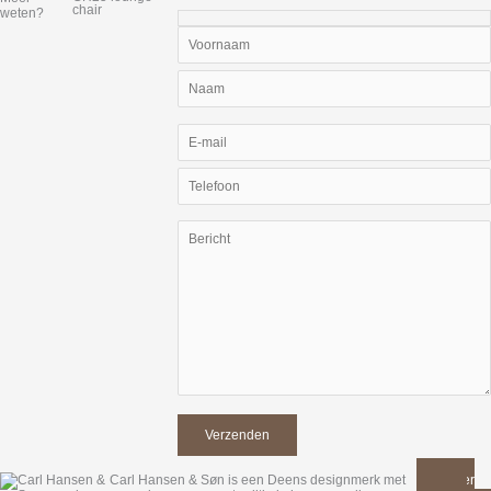
chair
weten?
Carl Hansen & Søn is een Deens designmerk met
Meer