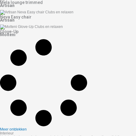
Mela lounge trimmed
Artisan
Neva Easy chair
Artisan
Glove-Up
Molteni
Meer ontdekken
Interieur