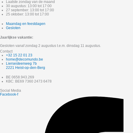
Laatste zondag van de maand
30 augustus: 13:00 tot 17:00
27 september: 13:00 tot 17:00
25 oktober: 13:00 tot 17:00
Maandag en feestdagen
Gesloten
Jaarlijkse vakantie:
Gesloten vanaf zondag 2 augustus t.e.m. dinsdag 11 augustus.
Contact
+32 15 22 01 23
home@decomundo.be
Liersesteenweg 7b
2221 Heist-op-den-Berg
BE 0658.943.269
KBC: BE69 7360 2473 6478
Social Media
Facebook-f