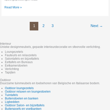
Read More »
1
2
3
Next
→
Interieur
Unieke designmeubels, gepaste interieurdecoratie en sfeervolle verlichting.
Loungezetels
Fauteuils en relaxzetels
Salontafels en bijzettafels
Eettafels en Bureaus
Eetkamerstoelen
Verlichting
Tapijten
Outdoor
Duurzame tuinmeubels en toebehoren van Belgische en Italiaanse bodem.
Outdoor loungezetels
Outdoor relaxen en loungestoelen
Tuintafels
Buitenstoelen en banken
Ligbedden
Outdoor Salon- en bijzettafels
Buitenpoefs en voetbanken