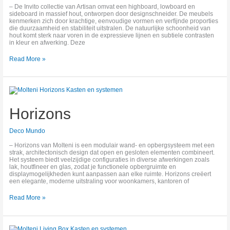
– De Invito collectie van Artisan omvat een highboard, lowboard en
sideboard in massief hout, ontworpen door designschneider. De meubels
kenmerken zich door krachtige, eenvoudige vormen en verfijnde proporties
die duurzaamheid en stabiliteit uitstralen. De natuurlijke schoonheid van
hout komt sterk naar voren in de expressieve lijnen en subtiele contrasten
in kleur en afwerking. Deze
Read More »
Horizons
Horizons
Deco Mundo
– Horizons van Molteni is een modulair wand‑ en opbergsysteem met een
strak, architectonisch design dat open en gesloten elementen combineert.
Het systeem biedt veelzijdige configuraties in diverse afwerkingen zoals
lak, houtfineer en glas, zodat je functionele opbergruimte en
displaymogelijkheden kunt aanpassen aan elke ruimte. Horizons creëert
een elegante, moderne uitstraling voor woonkamers, kantoren of
Read More »
Living