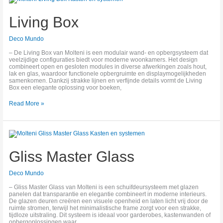
Box
Living Box
Deco Mundo
– De Living Box van Molteni is een modulair wand‑ en opbergsysteem dat
veelzijdige configuraties biedt voor moderne woonkamers. Het design
combineert open en gesloten modules in diverse afwerkingen zoals hout,
lak en glas, waardoor functionele opbergruimte en displaymogelijkheden
samenkomen. Dankzij strakke lijnen en verfijnde details vormt de Living
Box een elegante oplossing voor boeken,
Read More »
Gliss
Master
Glass
Gliss Master Glass
Deco Mundo
– Gliss Master Glass van Molteni is een schuifdeursysteem met glazen
panelen dat transparantie en elegantie combineert in moderne interieurs.
De glazen deuren creëren een visuele openheid en laten licht vrij door de
ruimte stromen, terwijl het minimalistische frame zorgt voor een strakke,
tijdloze uitstraling. Dit systeem is ideaal voor garderobes, kastenwanden of
opbergoplossingen waar