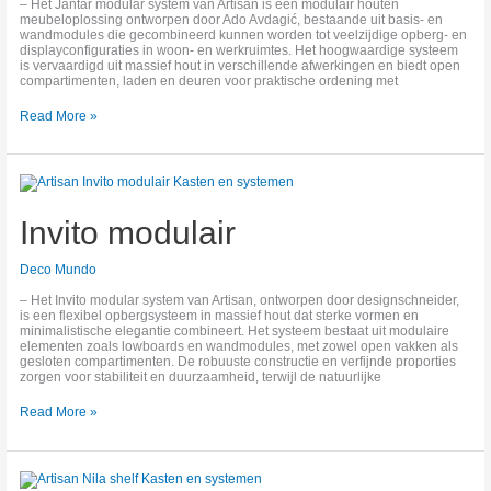
– Het Jantar modular system van Artisan is een modulair houten
meubeloplossing ontworpen door Ado Avdagić, bestaande uit basis‑ en
wandmodules die gecombineerd kunnen worden tot veelzijdige opberg‑ en
displayconfiguraties in woon‑ en werkruimtes. Het hoogwaardige systeem
is vervaardigd uit massief hout in verschillende afwerkingen en biedt open
compartimenten, laden en deuren voor praktische ordening met
Read More »
Invito
modulair
Invito modulair
Deco Mundo
– Het Invito modular system van Artisan, ontworpen door designschneider,
is een flexibel opbergsysteem in massief hout dat sterke vormen en
minimalistische elegantie combineert. Het systeem bestaat uit modulaire
elementen zoals lowboards en wandmodules, met zowel open vakken als
gesloten compartimenten. De robuuste constructie en verfijnde proporties
zorgen voor stabiliteit en duurzaamheid, terwijl de natuurlijke
Read More »
Nila