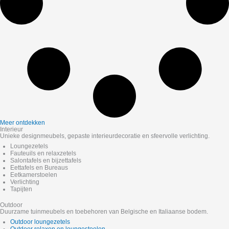
Meer ontdekken
Interieur
Unieke designmeubels, gepaste interieurdecoratie en sfeervolle verlichting.
Loungezetels
Fauteuils en relaxzetels
Salontafels en bijzettafels
Eettafels en Bureaus
Eetkamerstoelen
Verlichting
Tapijten
Outdoor
Duurzame tuinmeubels en toebehoren van Belgische en Italiaanse bodem.
Outdoor loungezetels