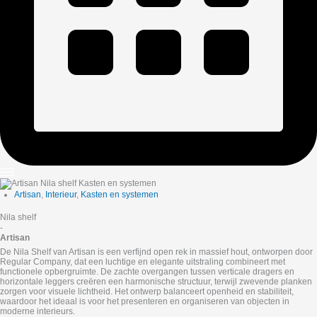
Artisan
,
Interieur
,
Kasten en systemen
Nila shelf
-
Artisan
De Nila Shelf van Artisan is een verfijnd open rek in massief hout, ontworpen door
Regular Company, dat een luchtige en elegante uitstraling combineert met
functionele opbergruimte. De zachte overgangen tussen verticale dragers en
horizontale leggers creëren een harmonische structuur, terwijl zwevende planken
zorgen voor visuele lichtheid. Het ontwerp balanceert openheid en stabiliteit,
waardoor het ideaal is voor het presenteren en organiseren van objecten in
moderne interieurs.