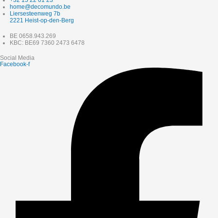
+32 15 22 01 23
home@decomundo.be
Liersesteenweg 7b
2221 Heist-op-den-Berg
BE 0658.943.269
KBC: BE69 7360 2473 6478
Social Media
Facebook-f