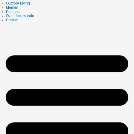
Outdoor Living
Merken
Projecten
Over decomundo
Contact