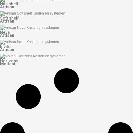
Nila shelf
Artisan
Soft shelf
Artisan
Neva
Artisan
Invito
Artisan
Horizons
Molteni