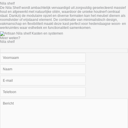
Nila shelf
De Nila Shelf wordt ambachtelijk vervaardigd uit zorgvuldig geselecteerd massief
hout en afgewerkt met natuurlijke oliën, waardoor de unieke houtnerf centraal
staat. Dankzij de modulaire opzet en diverse formaten kan het meubel dienen als
roomdivider of vrijstaand element. De combinatie van minimalistisch design,
vakmanschap en flexibiliteit maakt deze kast perfect voor hedendaagse woon- en
werkruimtes waar esthetiek en functionaliteit samenkomen.
Meer weten?
Nila shelf