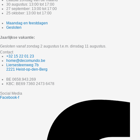
Laatste zondag van de maand
30 augustus: 13:00 tot 17:00
27 september: 13:00 tot 17:00
25 oktober: 13:00 tot 17:00
Maandag en feestdagen
Gesloten
Jaarlijkse vakantie:
Gesloten vanaf zondag 2 augustus t.e.m. dinsdag 11 augustus.
Contact
+32 15 22 01 23
home@decomundo.be
Liersesteenweg 7b
2221 Heist-op-den-Berg
BE 0658.943.269
KBC: BE69 7360 2473 6478
Social Media
Facebook-f