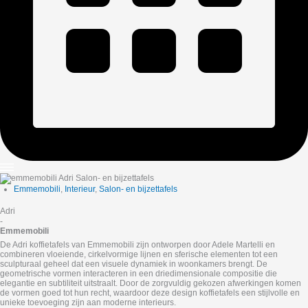
Emmemobili
,
Interieur
,
Salon- en bijzettafels
Adri
-
Emmemobili
De Adri koffietafels van Emmemobili zijn ontworpen door Adele Martelli en
combineren vloeiende, cirkelvormige lijnen en sferische elementen tot een
sculpturaal geheel dat een visuele dynamiek in woonkamers brengt. De
geometrische vormen interacteren in een driedimensionale compositie die
elegantie en subtiliteit uitstraalt. Door de zorgvuldig gekozen afwerkingen komen
de vormen goed tot hun recht, waardoor deze design koffietafels een stijlvolle en
unieke toevoeging zijn aan moderne interieurs.