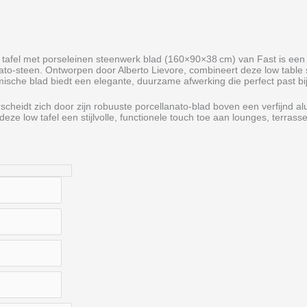
e tafel met porseleinen steenwerk blad (160×90×38 cm) van Fast is een
o‑steen. Ontworpen door Alberto Lievore, combineert deze low table st
mische blad biedt een elegante, duurzame afwerking die perfect past b
derscheidt zich door zijn robuuste porcellanato‑blad boven een verfijnd
deze low tafel een stijlvolle, functionele touch toe aan lounges, terr