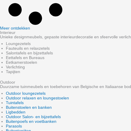
Meer ontdekken
Interieur
Unieke designmeubels, gepaste interieurdecoratie en sfeervolle verlich
Loungezetels
Fauteuils en relaxzetels
Salontafels en bijzettafels
Eettafels en Bureaus
Eetkamerstoelen
Verlichting
Tapijten
Outdoor
Duurzame tuinmeubels en toebehoren van Belgische en Italiaanse bo
Outdoor loungezetels
Outdoor relaxen en loungestoelen
Tuintafels
Buitenstoelen en banken
Ligbedden
Outdoor Salon- en bijzettafels
Buitenpoefs en voetbanken
Parasols
Buitentapijten