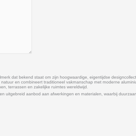
erk dat bekend staat om zijn hoogwaardige, eigentijdse designcollecties
oor de natuur en combineert traditioneel vakmanschap met moderne alum
nen, terrassen en zakelijke ruimtes wereldwijd.
een uitgebreid aanbod aan afwerkingen en materialen, waarbij duurza