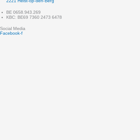
2221 Heist-op-den-Berg
BE 0658.943.269
KBC: BE69 7360 2473 6478
Social Media
Facebook-f