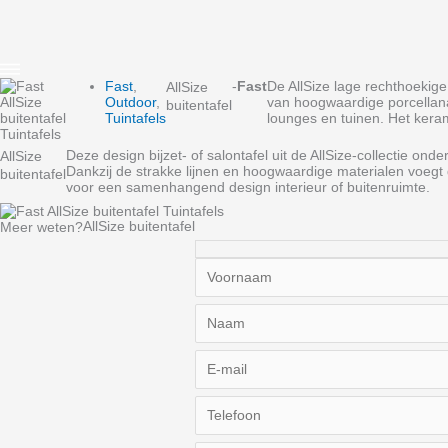
Fast
,
-
Fast
De AllSize lage rechthoekig
AllSize
Outdoor
,
van hoogwaardige porcellanat
buitentafel
Tuintafels
lounges en tuinen. Het kera
Deze design bijzet‑ of salontafel uit de AllSize‑collectie on
AllSize
Dankzij de strakke lijnen en hoogwaardige materialen voegt 
buitentafel
voor een samenhangend design interieur of buitenruimte.
AllSize buitentafel
Meer weten?