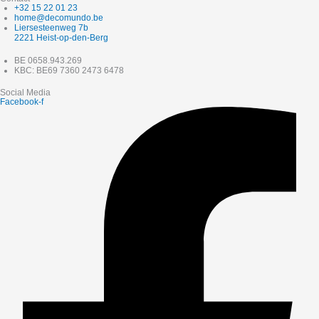
+32 15 22 01 23
home@decomundo.be
Liersesteenweg 7b
2221 Heist-op-den-Berg
BE 0658.943.269
KBC: BE69 7360 2473 6478
Social Media
Facebook-f