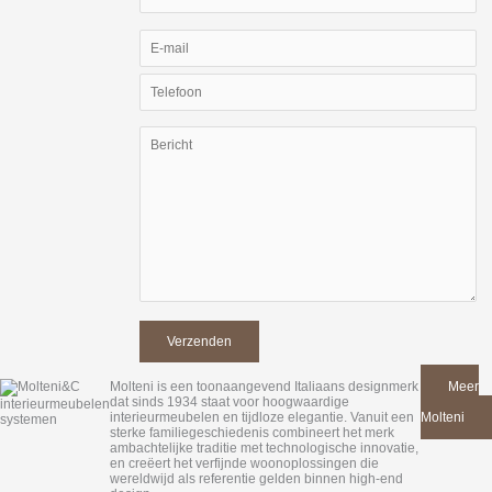
Molteni is een toonaangevend Italiaans designmerk
Meer
dat sinds 1934 staat voor hoogwaardige
van
interieurmeubelen en tijdloze elegantie. Vanuit een
Molteni
sterke familiegeschiedenis combineert het merk
ambachtelijke traditie met technologische innovatie,
en creëert het verfijnde woonoplossingen die
wereldwijd als referentie gelden binnen high-end