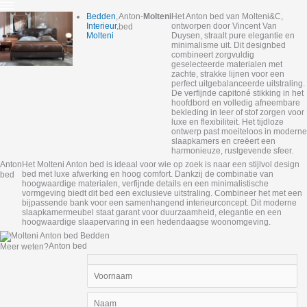
Bedden
,
Anton
-
Molteni
Het Anton bed van Molteni&C,
Interieur
,
ontworpen door Vincent Van
bed
Molteni
Duysen, straalt pure elegantie en
minimalisme uit. Dit designbed
combineert zorgvuldig
geselecteerde materialen met
zachte, strakke lijnen voor een
perfect uitgebalanceerde uitstraling.
De verfijnde capitoné stikking in het
hoofdbord en volledig afneembare
bekleding in leer of stof zorgen voor
luxe en flexibiliteit. Het tijdloze
ontwerp past moeiteloos in moderne
slaapkamers en creëert een
harmonieuze, rustgevende sfeer.
Anton
Het Molteni Anton bed is ideaal voor wie op zoek is naar een stijlvol design
bed met luxe afwerking en hoog comfort. Dankzij de combinatie van
bed
hoogwaardige materialen, verfijnde details en een minimalistische
vormgeving biedt dit bed een exclusieve uitstraling. Combineer het met een
bijpassende bank voor een samenhangend interieurconcept. Dit moderne
slaapkamermeubel staat garant voor duurzaamheid, elegantie en een
hoogwaardige slaapervaring in een hedendaagse woonomgeving.
Anton bed
Meer weten?