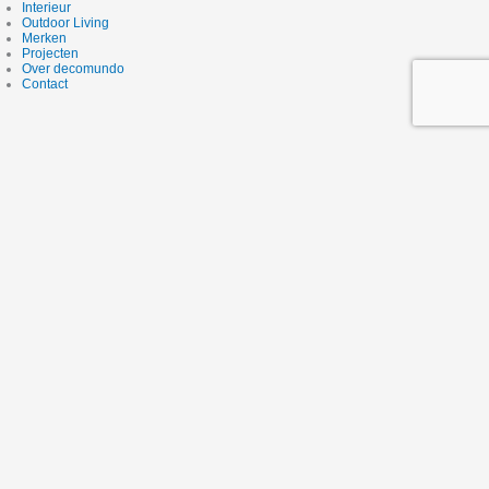
Interieur
Outdoor Living
Merken
Projecten
Over decomundo
Contact
Studio
Interieur
Outdoor Living
Merken