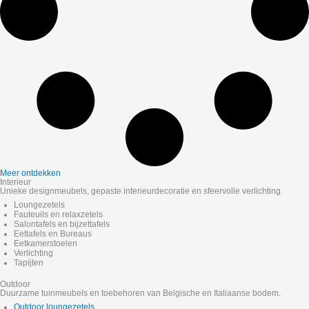
Meer ontdekken
Interieur
Unieke designmeubels, gepaste interieurdecoratie en sfeervolle verlichting.
Loungezetels
Fauteuils en relaxzetels
Salontafels en bijzettafels
Eettafels en Bureaus
Eetkamerstoelen
Verlichting
Tapijten
Outdoor
Duurzame tuinmeubels en toebehoren van Belgische en Italiaanse bodem.
Outdoor loungezetels