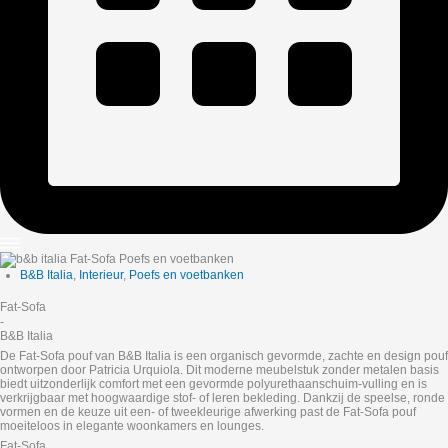
B&B Italia
,
Interieur
,
Poefs en voetbanken
Fat-Sofa
-
B&B Italia
De Fat‑Sofa pouf van B&B Italia is een organisch gevormde, zachte en design pouf
ontworpen door Patricia Urquiola. Dit moderne meubelstuk zonder metalen basis
biedt uitzonderlijk comfort met een gevormde polyurethaanschuim‑vulling en is
verkrijgbaar met hoogwaardige stof‑ of leren bekleding. Dankzij de speelse, ronde
vormen en de keuze uit een‑ of tweekleurige afwerking past de Fat‑Sofa pouf
moeiteloos in elegante woonkamers en lounges.
Fat-Sofa