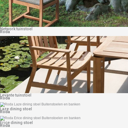
Network tuinstoel
Roda
Levante tuinstoel
Roda
Laze dining stoel
Roda
Erice dining stoel
Roda