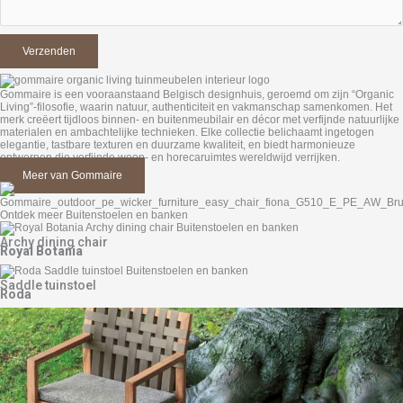
Gommaire is een vooraanstaand Belgisch designhuis, geroemd om zijn “Organic
Living”-filosofie, waarin natuur, authenticiteit en vakmanschap samenkomen. Het
merk creëert tijdloos binnen- en buitenmeubilair en décor met verfijnde natuurlijke
materialen en ambachtelijke technieken. Elke collectie belichaamt ingetogen
elegantie, tastbare texturen en duurzame kwaliteit, en biedt harmonieuze
ontwerpen die verfijnde woon- en horecaruimtes wereldwijd verrijken.
Meer van Gommaire
Ontdek meer Buitenstoelen en banken
Archy dining chair
Royal Botania
Saddle tuinstoel
Roda