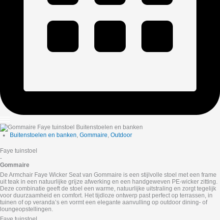
Buitenstoelen en banken
,
Gommaire
,
Outdoor
Faye tuinstoel
-
Gommaire
De Armchair Faye Wicker Seat van Gommaire is een stijlvolle stoel met een frame
uit teak in een natuurlijke grijze afwerking en een handgeweven PE-wicker zitting.
Deze combinatie geeft de stoel een warme, natuurlijke uitstraling en zorgt tegelijk
voor duurzaamheid en comfort. Het tijdloze ontwerp past perfect op terrassen, in
tuinen of op veranda’s en vormt een elegante aanvulling op outdoor dining- of
loungeopstellingen.
Faye tuinstoel