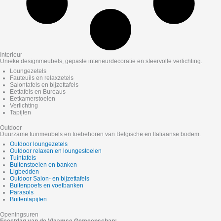
Interieur
Unieke designmeubels, gepaste interieurdecoratie en sfeervolle verlichting.
Loungezetels
Fauteuils en relaxzetels
Salontafels en bijzettafels
Eettafels en Bureaus
Eetkamerstoelen
Verlichting
Tapijten
Outdoor
Duurzame tuinmeubels en toebehoren van Belgische en Italiaanse bodem.
Outdoor loungezetels
Outdoor relaxen en loungestoelen
Tuintafels
Buitenstoelen en banken
Ligbedden
Outdoor Salon- en bijzettafels
Buitenpoefs en voetbanken
Parasols
Buitentapijten
Openingsuren