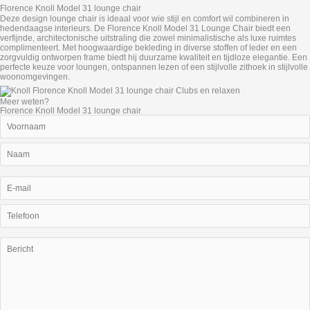
Florence Knoll Model 31 lounge chair
Deze design lounge chair is ideaal voor wie stijl en comfort wil combineren in
hedendaagse interieurs. De Florence Knoll Model 31 Lounge Chair biedt een
verfijnde, architectonische uitstraling die zowel minimalistische als luxe ruimtes
complimenteert. Met hoogwaardige bekleding in diverse stoffen of leder en een
zorgvuldig ontworpen frame biedt hij duurzame kwaliteit en tijdloze elegantie. Een
perfecte keuze voor loungen, ontspannen lezen of een stijlvolle zithoek in stijlvolle
woonomgevingen.
Meer weten?
Florence Knoll Model 31 lounge chair