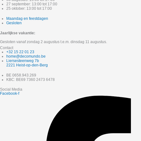
27 september: 13:00 tot 17:00
25 oktober: 13:00 tot 17:00
Maandag en feestdagen
Gesloten
Jaarlijkse vakantie:
Gesloten vanaf zondag 2 augustus t.e.m. dinsdag 11 augustus.
Contact
+32 15 22 01 23
home@decomundo.be
Liersesteenweg 7b
2221 Heist-op-den-Berg
BE 0658.943.269
KBC: BE69 7360 2473 6478
Social Media
Facebook-f