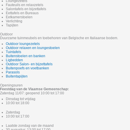
Loungezetels
Fauteuils en relaxzetels
Salontafels en bijzettafels
Eettafels en Bureaus
Eetkamerstoelen
Verlichting
Tapijten
Outdoor
Duurzame tuinmeubels en toebehoren van Belgische en Italiaanse bodem.
Outdoor loungezetels
Outdoor relaxen en loungestoelen
Tuintafels
Buitenstoelen en banken
Ligbedden
Outdoor Salon- en bijzettafels
Buitenpoefs en voetbanken
Parasols
Buitentapijten
Openingsuren
Feestdag van de Vlaamse Gemeenschap:
Zaterdag 11/07: geopend 10:00 tot 17:00
Dinsdag tot vrijdag
10:00 tot 18:00
Zaterdag
10:00 tot 17:00
Laatste zondag van de maand
30 augustus: 13:00 tot 17:00