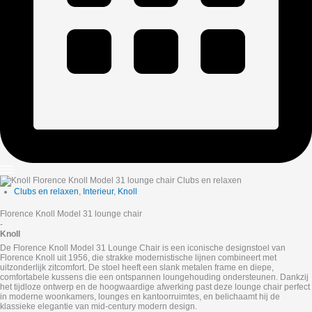
Clubs en relaxen
,
Interieur
,
Knoll
Florence Knoll Model 31 lounge chair
-
Knoll
De Florence Knoll Model 31 Lounge Chair is een iconische designstoel van
Florence Knoll uit 1956, die strakke modernistische lijnen combineert met
uitzonderlijk zitcomfort. De stoel heeft een slank metalen frame en diepe,
comfortabele kussens die een ontspannen loungehouding ondersteunen. Dankzij
het tijdloze ontwerp en de hoogwaardige afwerking past deze lounge chair perfect
in moderne woonkamers, lounges en kantoorruimtes, en belichaamt hij de
klassieke elegantie van mid‑century modern design.