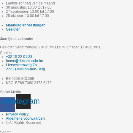
Laatste zondag van de maand
30 augustus: 13:00 tot 17:00
27 september: 13:00 tot 17:00
25 oktober: 13:00 tot 17:00
Maandag en feestdagen
Gesloten
Jaarlijkse vakantie:
Gesloten vanaf zondag 2 augustus t.e.m. dinsdag 11 augustus.
Contact
+32 15 22 01 23
home@decomundo.be
Liersesteenweg 7b
2221 Heist-op-den-Berg
BE 0658.943.269
KBC: BE69 7360 2473 6478
Social Media
cebook-
Instagram
f
Privacy Policy
Algemene voorwaarden
© All Rights Reserved
Search