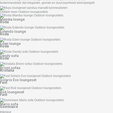
buitenmeubilair dat elegantie, gemak en duurzaamheid weerspiegelt.
Ontdek meer Outdoor loungezetels
Mamba lounge
Roda
Estendo lounge
Roda
Eden lounge
Roda
Dandy sofa
Roda
Brioni sofas
Kristalia
Solaris Evo loungeset
Fast
Roè loungeset
Fast
Mario sofa
Gommaire
Interieur