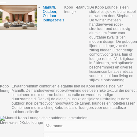
Manutti
,
Kobo
-
Manutti
De Kobo Lounge is een
Outdoor
,
stijlvolle, tijdloze buitenstoel
lounge
Outdoor
ontworpen door Stéphane
loungezetels
De Winter, met een
handgeweven rope-
structuur rond een stevig
aluminium frame voor
duurzame kwaliteit en
modern design. De gebogen
lijnen en diepe, zachte
zitting bieden uitzonderlijk
comfort voor terras, tuin of
lounge-ruimte. Verkrijgbaar
in 2 kleuren, met optionele
beschermhoes en diverse
kussencombinaties, ideaal
voor luxe outdoor living en
stijlvolle ontspanning.
Kobo
Ervaar premium comfort en elegantie met de Kobo lounge stoel van
Manutti. De handgeweven rope-afwerking geeft een rijke textuur die perfect
lounge
combineert met moderne buitendecoratie en weerbestendige
duurzaamheid. Dankzij de diepe, plush zit en tijdloze uitstraling is deze
outdoor stoel perfect voor hoogwaardige tuinen, lounges en hotelterrassen.
Combineer met matching Kobo-sofa’s of loungers voor een naadloze
outdoor collectie.
Kobo lounge
Meer weten?