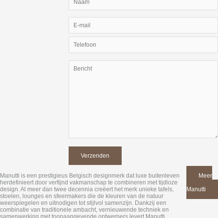
Manutti is een prestigieus Belgisch designmerk dat luxe buitenleven
Meer
herdefinieert door verfijnd vakmanschap te combineren met tijdloze
van
design. Al meer dan twee decennia creëert het merk unieke tafels,
Manutti
stoelen, lounges en sfeermakers die de kleuren van de natuur
weerspiegelen en uitnodigen tot stijlvol samenzijn. Dankzij een
combinatie van traditionele ambacht, vernieuwende techniek en
samenwerking met toonaangevende ontwerpers levert Manutti