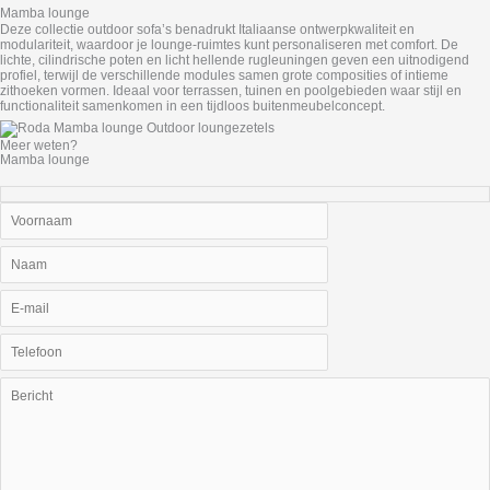
Mamba lounge
Deze collectie outdoor sofa’s benadrukt Italiaanse ontwerpkwaliteit en
modulariteit, waardoor je lounge‑ruimtes kunt personaliseren met comfort. De
lichte, cilindrische poten en licht hellende rugleuningen geven een uitnodigend
profiel, terwijl de verschillende modules samen grote composities of intieme
zithoeken vormen. Ideaal voor terrassen, tuinen en poolgebieden waar stijl en
functionaliteit samenkomen in een tijdloos buitenmeubelconcept.
Meer weten?
Mamba lounge