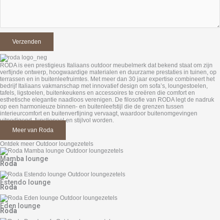
RODA is een prestigieus Italiaans outdoor meubelmerk dat bekend staat om zijn
verfijnde ontwerp, hoogwaardige materialen en duurzame prestaties in tuinen, op
terrassen en in buitenleefruimtes. Met meer dan 30 jaar expertise combineert het
bedrijf Italiaans vakmanschap met innovatief design om sofa’s, loungestoelen,
tafels, ligstoelen, buitenkeukens en accessoires te creëren die comfort en
esthetische elegantie naadloos verenigen. De filosofie van RODA legt de nadruk
op een harmonieuze binnen- en buitenleefstijl die de grenzen tussen
interieurcomfort en buitenverfijning vervaagt, waardoor buitenomgevingen
uitnodigend, functioneel en stijlvol worden.
Meer van Roda
Ontdek meer Outdoor loungezetels
Mamba lounge
Roda
Estendo lounge
Roda
Eden lounge
Roda