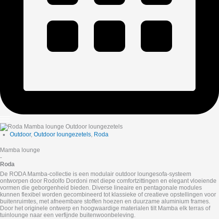
Outdoor
,
Outdoor loungezetels
,
Roda
Mamba lounge
-
Roda
De RODA Mamba‑collectie is een modulair outdoor loungesofa‑systeem
ontworpen door Rodolfo Dordoni met diepe comfortzittingen en elegant vloeiende
vormen die geborgenheid bieden. Diverse lineaire en pentagonale modules
kunnen flexibel worden gecombineerd tot klassieke of creatieve opstellingen voor
buitenruimtes, met afneembare stoffen hoezen en duurzame aluminium frames.
Door het originele ontwerp en hoogwaardige materialen tilt Mamba elk terras of
tuinlounge naar een verfijnde buitenwoonbeleving.