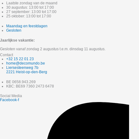
Laatste zondag van de maand
30 augustus: 13:00 tot 17:00
27 september: 13:00 tot 17:00
25 oktober: 13:00 tot 17:00
Maandag en feestdagen
Gesloten
Jaarlijkse vakantie:
Gesloten vanaf zondag 2 augustus t.e.m. dinsdag 11 augustus.
Contact
+32 15 22 01 23
home@decomundo.be
Liersesteenweg 7b
2221 Heist-op-den-Berg
BE 0658.943.269
KBC: BE69 7360 2473 6478
Social Media
Facebook-f