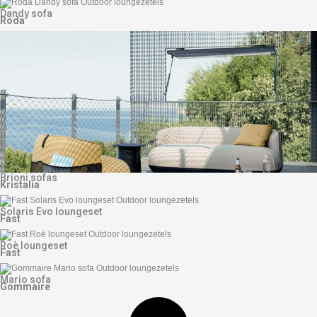
Dandy sofa
Roda
Brioni sofas
Kristalia
Solaris Evo loungeset
Fast
Roè loungeset
Fast
Mario sofa
Gommaire