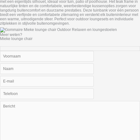
met een eigentijds silhouet, ideaal voor tuin, patio of poolhouse. Het teak frame in
natuurlijke tinten en de comfortabele, weerbestendige kussenopties zorgen voor
langdurig buitencomfort en duurzame prestaties. Deze tuinbank voor één persoon
biedt een verfijnde en comfortabele zitervaring en versterkt elk buiteninterieur met
een warme, uitnodigende sfeer. Perfect voor outdoor loungesets en individuele
zitplekken in stijlvolle buitenomgevingen.
Meer weten?
Mieke lounge chair