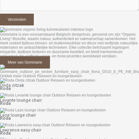
Gommaire is een vooraanstaand Belgisch designhuis, geroemd om zijn “Organic
Living”-filosofie, waarin natuur, authenticiteit en vakmanschap samenkomen. Het
merk creëert tijdloos binnen- en buitenmeubilair en décor met verfijnde natuurlijke
materialen en ambachtelijke technieken. Elke collectie belichaamt ingetogen
elegantie, tastbare texturen en duurzame kwaliteit, en biedt harmonieuze
ontwerpen die verfijnde woon- en horecaruimtes wereldwijd verrijken.
Meer van Gommaire
Ontdek meer Outdoor Relaxen en loungestoelen
Onda zitzak
Roda
Levante lounge chair
Roda
Laze lounge chair
Roda
Lawrence easy chair
Roda