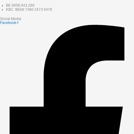
BE 0658.943.269
KBC: BE69 7360 2473 6478
Social Media
Facebook-f