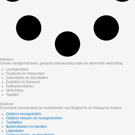
Interieur
Unieke designmeubels, gepaste interieurdecoratie en sfeervolle verlichting.
Loungezetels
Fauteuils en relaxzetels
Salontafels en bijzettafels
Eettafels en Bureaus
Eetkamerstoelen
Verlichting
Tapijten
Outdoor
Duurzame tuinmeubels en toebehoren van Belgische en Italiaanse bodem.
Outdoor loungezetels
Outdoor relaxen en loungestoelen
Tuintafels
Buitenstoelen en banken
Ligbedden