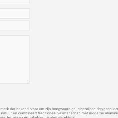
erk dat bekend staat om zijn hoogwaardige, eigentijdse designcollecties
oor de natuur en combineert traditioneel vakmanschap met moderne alum
nen, terrassen en zakelijke ruimtes wereldwijd.