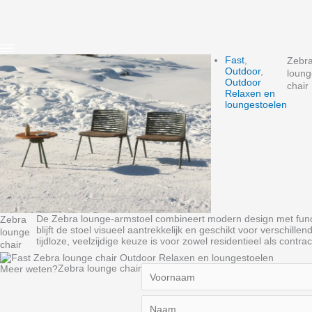
Fast
,
Zebr
Outdoor
,
loung
Outdoor
chair
Relaxen en
loungestoelen
De Zebra lounge‑armstoel combineert modern design met functio
Zebra
blijft de stoel visueel aantrekkelijk en geschikt voor verschil
lounge
tijdloze, veelzijdige keuze is voor zowel residentieel als contra
chair
Zebra lounge chair
Meer weten?