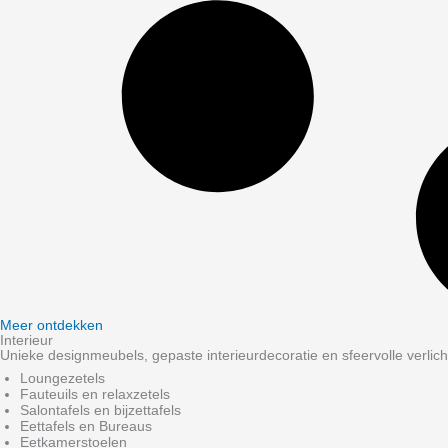
Meer ontdekken
Interieur
Unieke designmeubels, gepaste interieurdecoratie en sfeervolle verlich
Loungezetels
Fauteuils en relaxzetels
Salontafels en bijzettafels
Eettafels en Bureaus
Eetkamerstoelen