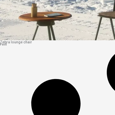
Zebra lounge chair
Fast