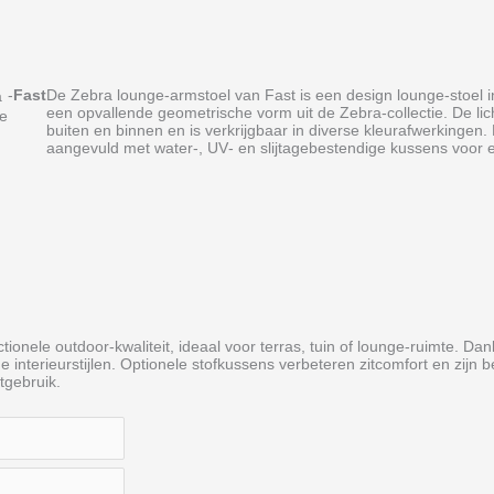
-
Fast
De Zebra lounge‑armstoel van Fast is een design lounge‑stoel i
a
een opvallende geometrische vorm uit de Zebra‑collectie. De l
e
buiten en binnen en is verkrijgbaar in diverse kleurafwerkingen
aangevuld met water‑, UV‑ en slijtagebestendige kussens voor e
nele outdoor‑kwaliteit, ideaal voor terras, tuin of lounge‑ruimte. Dan
lende interieurstijlen. Optionele stofkussens verbeteren zitcomfort en z
ctgebruik.