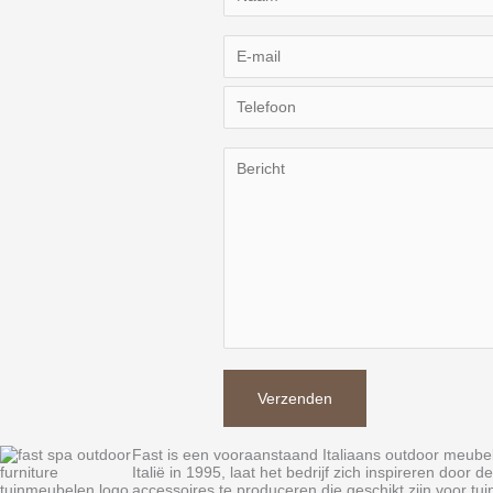
Fast is een vooraanstaand Italiaans outdoor meubelm
Italië in 1995, laat het bedrijf zich inspireren d
accessoires te produceren die geschikt zijn voor tui