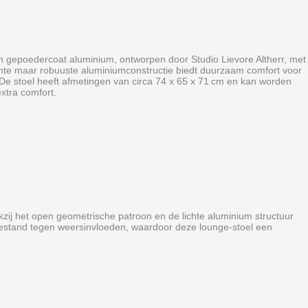
n gepoedercoat aluminium, ontworpen door Studio Lievore Altherr, met
ichte maar robuuste aluminiumconstructie biedt duurzaam comfort voor
. De stoel heeft afmetingen van circa 74 x 65 x 71 cm en kan worden
xtra comfort.
kzij het open geometrische patroon en de lichte aluminium structuur
ijn bestand tegen weersinvloeden, waardoor deze lounge‑stoel een