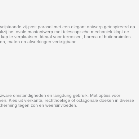
ijstaande zij‑post parasol met een elegant ontwerp geïnspireerd op
Dankzij het ovale mastontwerp met telescopische mechaniek klapt de
kap te verplaatsen. Ideaal voor terrassen, horeca of buitenruimtes
en, maten en afwerkingen verkrijgbaar.
zware omstandigheden en langdurig gebruik. Met opties voor
en. Kies uit vierkante, rechthoekige of octagonale doeken in diverse
scherming tegen zon en weersinvloeden.