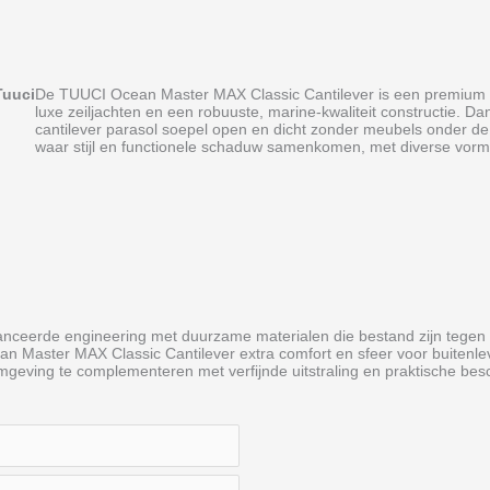
Tuuci
De TUUCI Ocean Master MAX Classic Cantilever is een premium vr
luxe zeiljachten en een robuuste, marine‑kwaliteit constructie. 
cantilever parasol soepel open en dicht zonder meubels onder de 
waar stijl en functionele schaduw samenkomen, met diverse vorm
eerde engineering met duurzame materialen die bestand zijn tegen 
n Master MAX Classic Cantilever extra comfort en sfeer voor buitenlev
omgeving te complementeren met verfijnde uitstraling en praktische be