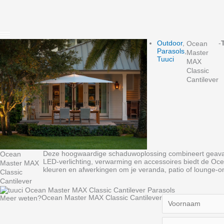
Outdoor
,
-
Ocean
Parasols
,
Master
Tuuci
MAX
Classic
Cantilever
Deze hoogwaardige schaduwoplossing combineert geavanc
Ocean
LED‑verlichting, verwarming en accessoires biedt de Ocea
Master MAX
kleuren en afwerkingen om je veranda, patio of lounge‑
Classic
Cantilever
Ocean Master MAX Classic Cantilever
Meer weten?