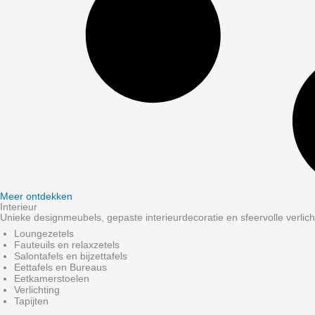
Meer ontdekken
Interieur
Unieke designmeubels, gepaste interieurdecoratie en sfeervolle verlich
Loungezetels
Fauteuils en relaxzetels
Salontafels en bijzettafels
Eettafels en Bureaus
Eetkamerstoelen
Verlichting
Tapijten