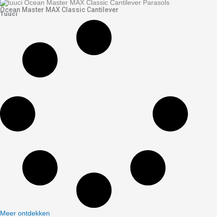
Ocean Master MAX Classic Cantilever
Tuuci
Meer ontdekken