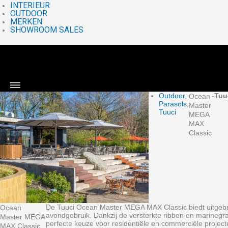
INTERIEUR
OUTDOOR
MERKEN
SHOWROOM SALES
Outdoor
,
-
Tuu
Ocean
Parasols
,
Master
Tuuci
MEGA
MAX
Classic
De Tuuci Ocean Master MEGA MAX Classic biedt uitgebre
Ocean
avondgebruik. Dankzij de versterkte ribben en marinegra
Master MEGA
perfecte keuze voor residentiële en commerciële projecte
MAX Classic