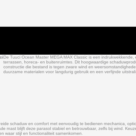
ci
De Tuuci Ocean Master MEGA MAX Classic is een indrukwekkende, ex
terrassen, horeca‑ en buitenruimtes. Dit hoogwaardige schaduwprodu
constructie die bestand is tegen zware wind en weersomstandighede
duurzame materialen voor langdurig gebruik en een verfijnde uitstr
ide schaduw en comfort met eenvoudig te bedienen mechanica, option
de mast blijft deze parasol stabiel en betrouwbaar, zelfs bij wind. Ke
n waar stijl en functionaliteit samenkomen.