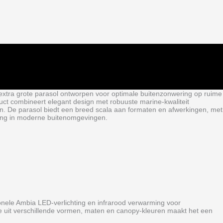
tra grote parasol ontworpen voor optimale buitenzonwering op ruime
ct combineert elegant design met robuuste marine‑kwaliteit
n. De parasol biedt een breed scala aan formaten en afwerkingen, met
aling in moderne buitenomgevingen.
ele Ambia LED‑verlichting en infrarood verwarming voor
uze uit verschillende vormen, maten en canopy‑kleuren maakt het een