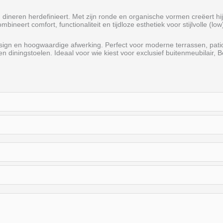
 dineren herdefinieert. Met zijn ronde en organische vormen creëert hij
ineert comfort, functionaliteit en tijdloze esthetiek voor stijlvolle (l
sign en hoogwaardige afwerking. Perfect voor moderne terrassen, patio’
diningstoelen. Ideaal voor wie kiest voor exclusief buitenmeubilair, 