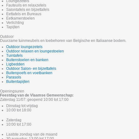
Loungezetels
Fauteuils en relaxzetels
Salontafels en bijzettafels
Eettafels en Bureaus
Eetkamerstoelen
Verlichting
Tapijten
Outdoor
Duurzame tuinmeubels en toebehoren van Belgische en Italiaanse bodem.
Outdoor loungezetels
Outdoor relaxen en loungestoelen
Tuintafels
Buitenstoelen en banken
Ligbedden
Outdoor Salon- en bijzettafels
Buitenpoefs en voetbanken
Parasols
Buitentapijten
Openingsuren
Feestdag van de Vlaamse Gemeenschap:
Zaterdag 11/07: geopend 10:00 tot 17:00
Dinsdag tot vrijdag
10:00 tot 18:00
Zaterdag
10:00 tot 17:00
Laatste zondag van de maand
30 augustus: 13:00 tot 17:00