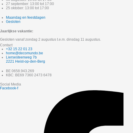
27 september: 13:00 tot 17:00
25 oktober: 13:00 tot 17:00
Maandag en feestdagen
Gesloten
Jaarlijkse vakantie:
Gesloten vanaf zondag 2 augustus t.e.m. dinsdag 11 augustus.
Contact
+32 15 22 01 23
home@decomundo.be
Liersesteenweg 7b
2221 Heist-op-den-Berg
BE 0658.943.269
KBC: BE69 7360 2473 6478
Social Media
Facebook-f