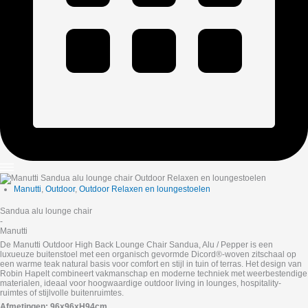
Manutti
,
Outdoor
,
Outdoor Relaxen en loungestoelen
Sandua alu lounge chair
-
Manutti
De Manutti Outdoor High Back Lounge Chair Sandua, Alu / Pepper is een
luxueuze buitenstoel met een organisch gevormde Dicord®-woven zitschaal op
een warme teak natural basis voor comfort en stijl in tuin of terras. Het design van
Robin Hapelt combineert vakmanschap en moderne techniek met weerbestendige
materialen, ideaal voor hoogwaardige outdoor living in lounges, hospitality-
ruimtes of stijlvolle buitenruimtes.
Afmetingen: 96x96xH94cm