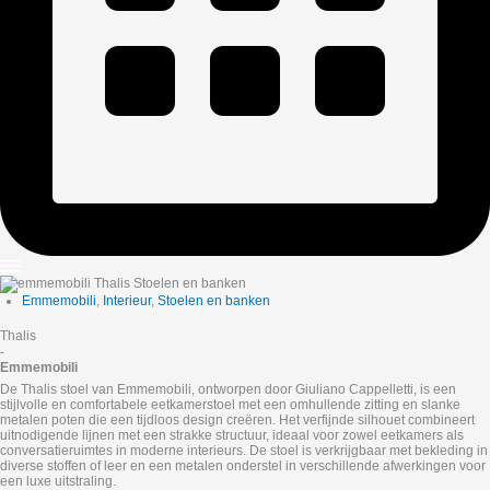
Emmemobili
,
Interieur
,
Stoelen en banken
Thalis
-
Emmemobili
De Thalis stoel van Emmemobili, ontworpen door Giuliano Cappelletti, is een
stijlvolle en comfortabele eetkamerstoel met een omhullende zitting en slanke
metalen poten die een tijdloos design creëren. Het verfijnde silhouet combineert
uitnodigende lijnen met een strakke structuur, ideaal voor zowel eetkamers als
conversatieruimtes in moderne interieurs. De stoel is verkrijgbaar met bekleding in
diverse stoffen of leer en een metalen onderstel in verschillende afwerkingen voor
een luxe uitstraling.