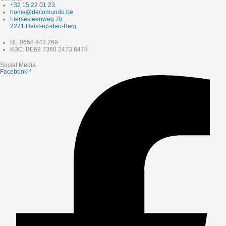
+32 15 22 01 23
home@decomundo.be
Liersesteenweg 7b
2221 Heist-op-den-Berg
BE 0658.943.269
KBC: BE69 7360 2473 6478
Social Media
Facebook-f