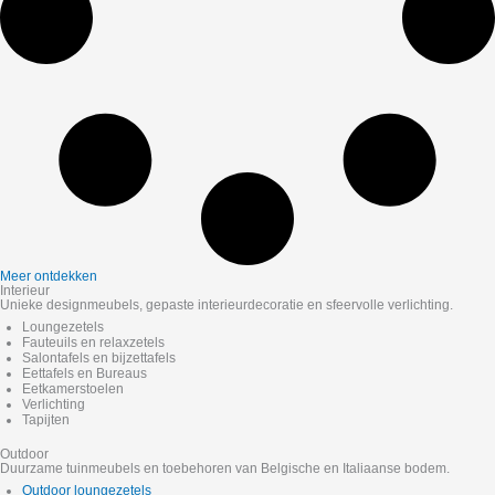
Meer ontdekken
Interieur
Unieke designmeubels, gepaste interieurdecoratie en sfeervolle verlichting.
Loungezetels
Fauteuils en relaxzetels
Salontafels en bijzettafels
Eettafels en Bureaus
Eetkamerstoelen
Verlichting
Tapijten
Outdoor
Duurzame tuinmeubels en toebehoren van Belgische en Italiaanse bodem.
Outdoor loungezetels