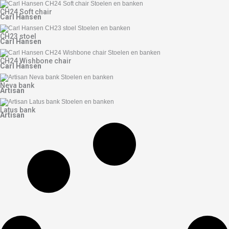
CH24 Soft chair
Carl Hansen
CH23 stoel
Carl Hansen
CH24 Wishbone chair
Carl Hansen
Neva bank
Artisan
Latus bank
Artisan